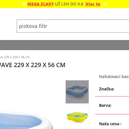
🛒
MEGA ZĽAVY
UŽ LEN DO 9.8.
Viac tu
🛒
e 229 x 229 x 56 cm
VE 229 X 229 X 56 CM
Nafukovací bazé
Značka:
Barva:
Naša cena
: