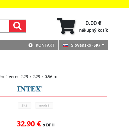
0.00 €
nákupný
košík
KONTAKT
Slovensko (SK)
n čtverec 2,29 x 2,29 x 0,56 m
žltá
modrá
32.90 €
s DPH