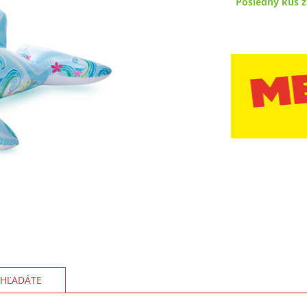
Posledný kus z
HĽADÁTE