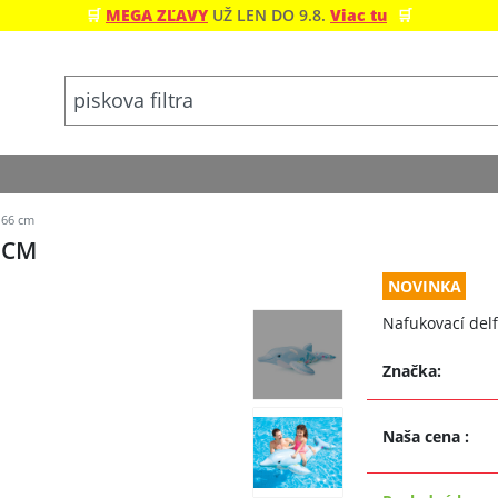
🛒
MEGA ZĽAVY
UŽ LEN DO 9.8.
Viac tu
🛒
 66 cm
 CM
NOVINKA
Nafukovací delf
Značka:
Naša cena
: