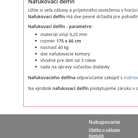
Nafukovací delfín
Užite si veľa zábavy a príjemného osvieženia v horúc
Nafukovací delfín
má dve pevné držadlá pre pohodln
Nafukovací delfín - parametre:
materiál vinyl 0,25 mm
rozmer
175 x 66 cm
nosnosť 40 kg
dve nafukovacie komory
vhodné pre deti od 3 rokov
sada na opravy súčasťou dodávky
Nafukovacieho delfína
odporúčame zakúpiť s
nožno
Na výrobok
nafukovací delfín
poskytujeme záruku v d
Nakupovanie
Všetko o nákupe
Kontakt