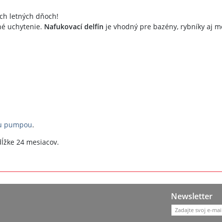
ich letných dňoch!
é uchytenie.
Nafukovací delfín
je vhodný pre bazény, rybníky aj m
u pumpou
.
ĺžke 24 mesiacov.
Newsletter