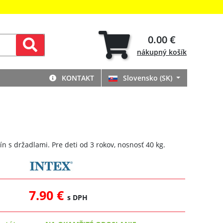
0.00 €
nákupný
košík
KONTAKT
Slovensko (SK)
ín s držadlami. Pre deti od 3 rokov, nosnosť 40 kg.
7.90 €
s DPH