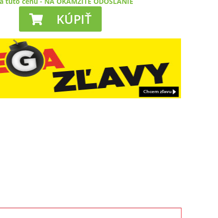
a túto cenu
-
NA OKAMŽITÉ ODOSLANIE
KÚPIŤ