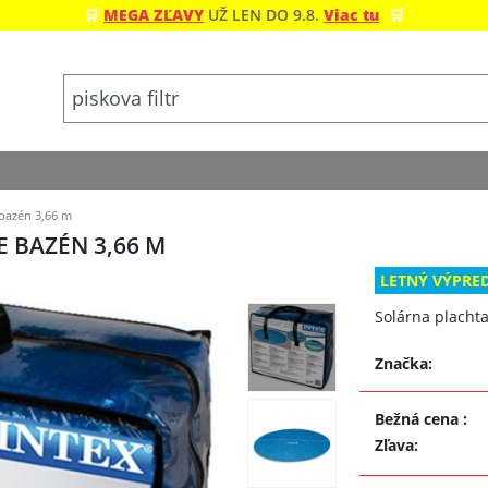
🛒
MEGA ZĽAVY
UŽ LEN DO 9.8.
Viac tu
🛒
 bazén 3,66 m
E BAZÉN 3,66 M
LETNÝ VÝPRE
Solárna placht
Značka:
Bežná cena
:
Zľava
: