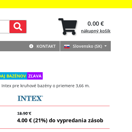
0.00 €
nákupný
košík
KONTAKT
Slovensko (SK)
DAJ BAZÉNOV
ZĽAVA
a Intex pre kruhové bazény o priemere 3,66 m.
18.90 €
4.00 € (21%) do vypredania zásob