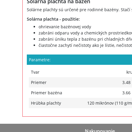
Solárna plachta na bazén
Solárne plachty sú určené pre rodinné bazény. Stačí 
Solárna plachta - použitie:
ohrievanie bazénovej vody
zabráni odparu vody a chemických prostriedko
zabráni úniku tepla z bazénu pri chladných dňo
čiastočne zachytí nečistoty ako je lístie, nečisto
Parametre:
Tvar
kr
Priemer
3.48
Priemer bazéna
3.66
Hrúbka plachty
120 mikrónov (110 g/m
Nakupovanie