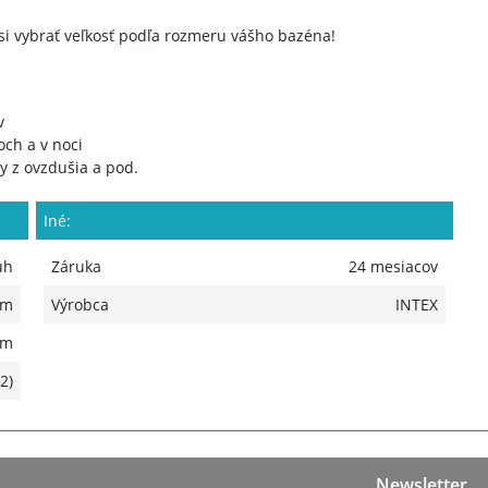
si vybrať veľkosť podľa rozmeru vášho bazéna!
v
ch a v noci
ty z ovzdušia a pod.
Iné:
uh
Záruka
24 mesiacov
 m
Výrobca
INTEX
 m
2)
Newsletter