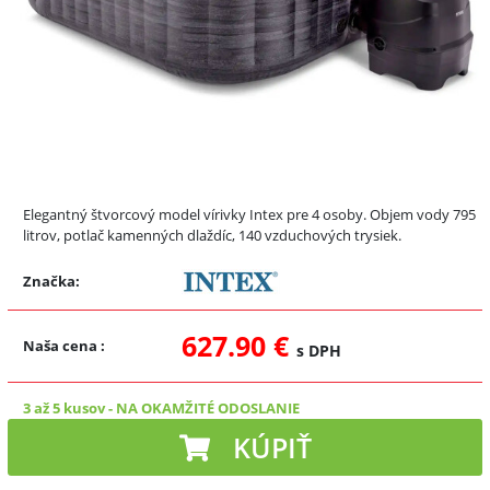
Elegantný štvorcový model vírivky Intex pre 4 osoby. Objem vody 795
litrov, potlač kamenných dlaždíc, 140 vzduchových trysiek.
Značka:
627.90 €
Naša cena
:
s DPH
3 až 5 kusov
-
NA OKAMŽITÉ ODOSLANIE
KÚPIŤ