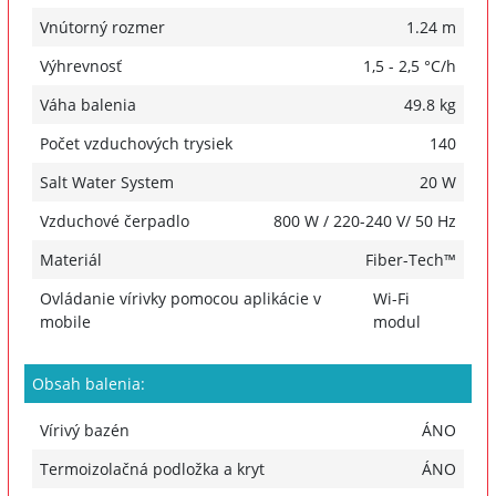
Vnútorný rozmer
1.24 m
Výhrevnosť
1,5 - 2,5 °C/h
Váha balenia
49.8 kg
Počet vzduchových trysiek
140
Salt Water System
20 W
Vzduchové čerpadlo
800 W / 220-240 V/ 50 Hz
Materiál
Fiber-Tech™
Ovládanie vírivky pomocou aplikácie v
Wi-Fi
mobile
modul
Obsah balenia:
Vírivý bazén
ÁNO
Termoizolačná podložka a kryt
ÁNO