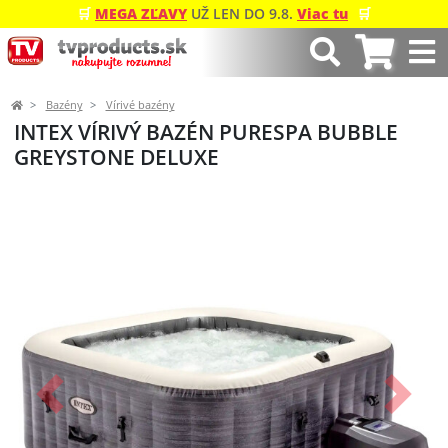
🛒
MEGA ZĽAVY
UŽ LEN DO 9.8.
Viac tu
🛒
Bazény
Vírivé bazény
INTEX VÍRIVÝ BAZÉN PURESPA BUBBLE
GREYSTONE DELUXE
Predchádzajúci
Ďalší