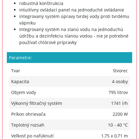
robustná konštrukcia
intuitívny ovládací panel na jednoduché ovládanie
integrovaný systém úpravy tvrdej vody proti tvrdému
vápniku
Integrovaný systém na slanú vodu na jednoduchú
údržbu a dezinfekciu slanou vodou - nie je potrebné
používať chlórové prípravky
Parametre:
Tvar
štvorec
Kapacita
4 osoby
Objem vody
795 litrov
Výkonný filtračný systém
1741 l/h
Príkon ohrievača
2200 W
Teplotný rozsah
10 - 40 °C
Veľkosť po nafúknutí
1,75 x 0,71 m