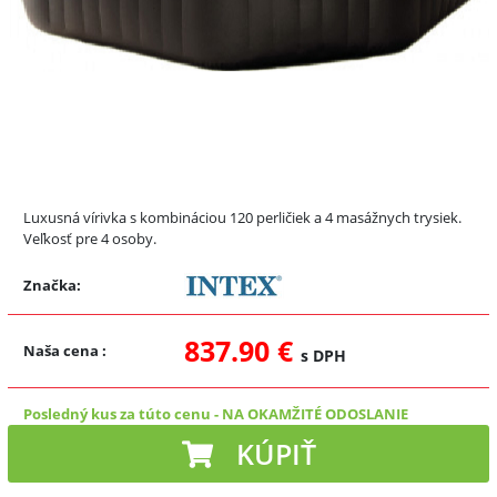
Luxusná vírivka s kombináciou 120 perličiek a 4 masážnych trysiek.
Veľkosť pre 4 osoby.
Značka:
837.90 €
Naša cena
:
s DPH
Posledný kus za túto cenu
-
NA OKAMŽITÉ ODOSLANIE
KÚPIŤ