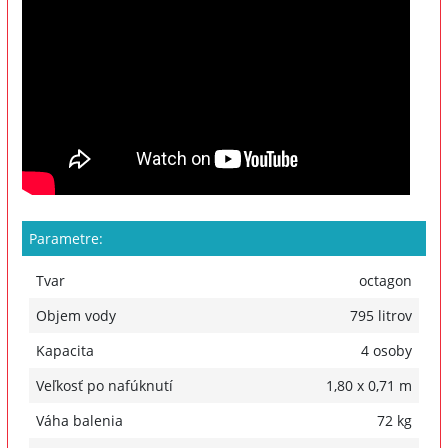
Parametre:
Tvar
octagon
Objem vody
795 litrov
Kapacita
4 osoby
Veľkosť po nafúknutí
1,80 x 0,71 m
Váha balenia
72 kg