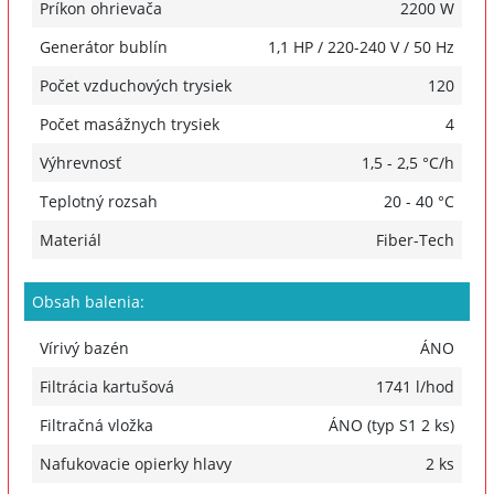
Príkon ohrievača
2200 W
Generátor bublín
1,1 HP / 220-240 V / 50 Hz
Počet vzduchových trysiek
120
Počet masážnych trysiek
4
Výhrevnosť
1,5 - 2,5 °C/h
Teplotný rozsah
20 - 40 °C
Materiál
Fiber-Tech
Obsah balenia:
Vírivý bazén
ÁNO
Filtrácia kartušová
1741 l/hod
Filtračná vložka
ÁNO (typ S1 2 ks)
Nafukovacie opierky hlavy
2 ks