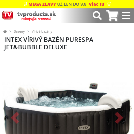
🛒
MEGA ZĽAVY
UŽ LEN DO 9.8.
Viac tu
🛒
Bazény
Vírivé bazény
INTEX VÍRIVÝ BAZÉN PURESPA
JET&BUBBLE DELUXE
Predchádzajúci
Ďalší