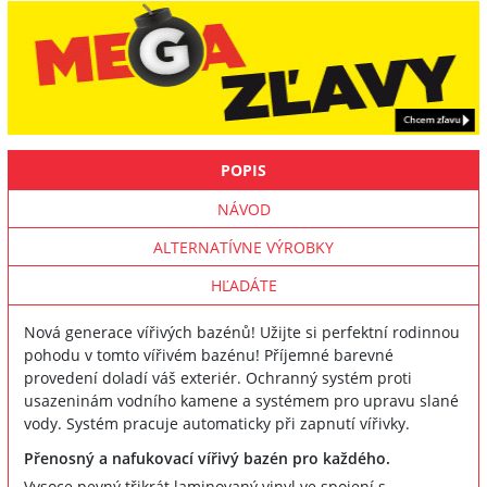
POPIS
NÁVOD
ALTERNATÍVNE VÝROBKY
HĽADÁTE
Nová generace vířivých bazénů! Užijte si perfektní rodinnou
pohodu v tomto vířivém bazénu! Příjemné barevné
provedení doladí váš exteriér. Ochranný systém proti
usazeninám vodního kamene a systémem pro upravu slané
vody. Systém pracuje automaticky při zapnutí vířivky.
Přenosný a nafukovací vířivý bazén pro každého.
Vysoce pevný třikrát laminovaný vinyl ve spojení s