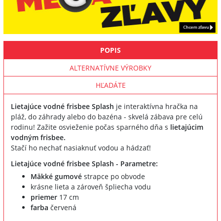
POPIS
ALTERNATÍVNE VÝROBKY
HĽADÁTE
Lietajúce vodné frisbee Splash
je interaktívna hračka na
pláž, do záhrady alebo do bazéna - skvelá zábava pre celú
rodinu! Zažite osvieženie počas sparného dňa s
lietajúcim
vodným frisbee.
Stačí ho nechať nasiaknuť vodou a hádzať!
Lietajúce vodné frisbee Splash - Parametre:
Mäkké gumové
strapce po obvode
krásne lieta a zároveň špliecha vodu
priemer
17 cm
farba
červená