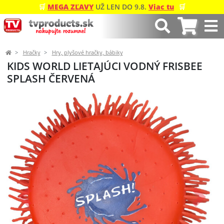
🛒
MEGA ZĽAVY
UŽ LEN DO 9.8.
Viac tu
🛒
Hračky
Hry, plyšové hračky, bábiky
KIDS WORLD LIETAJÚCI VODNÝ FRISBEE
SPLASH ČERVENÁ
Predchádzajúci
Ďalší