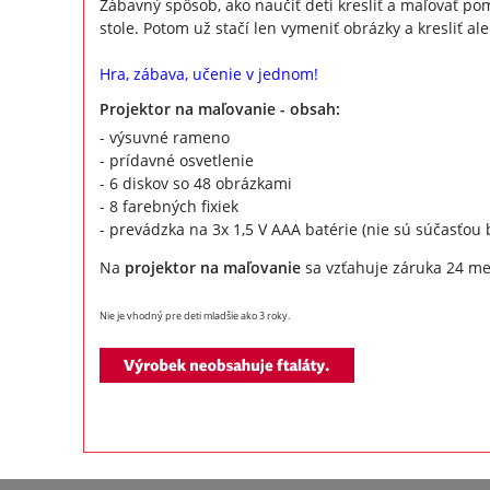
Zábavný spôsob, ako naučiť deti kresliť a maľovať p
stole. Potom už stačí len vymeniť obrázky a kresliť al
Hra, zábava, učenie v jednom!
Projektor na maľovanie - obsah:
- výsuvné rameno
- prídavné osvetlenie
- 6 diskov so 48 obrázkami
- 8 farebných fixiek
- prevádzka na 3x 1,5 V AAA batérie (nie sú súčasťou 
Na
projektor na maľovanie
sa vzťahuje záruka 24 me
Nie je vhodný pre deti mladšie ako 3 roky.