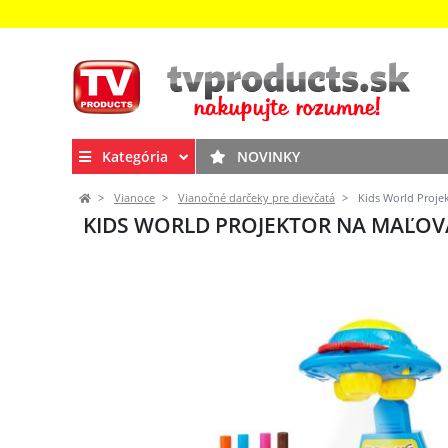
Kategória
NOVINKY
Vianoce
Vianočné darčeky pre dievčatá
Kids World Proje
KIDS WORLD PROJEKTOR NA MAĽOV