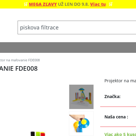
🛒
MEGA ZĽAVY
UŽ LEN DO 9.8.
Viac tu
🛒
ktor na maľovanie FDE008
ANIE FDE008
Projektor na ma
Značka:
Naša cena
:
Viac ako 5 kus