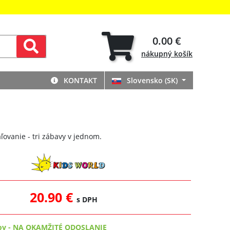
0.00 €
nákupný
košík
KONTAKT
Slovensko (SK)
ľovanie - tri zábavy v jednom.
20.90 €
s DPH
ov
-
NA OKAMŽITÉ ODOSLANIE