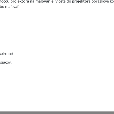
omocou
projektora na maľovanie
. Vložte do
projektora
obrázkové kol
ebo maľovať.
balenia)
siacov.