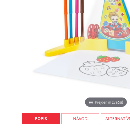
Prejdením zväčšiť
POPIS
NÁVOD
ALTERNATÍV