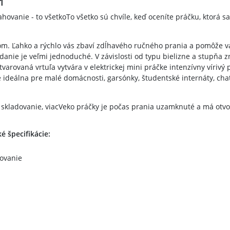
1
ahovanie - to všetkoTo všetko sú chvíle, keď oceníte práčku, ktorá 
m. Ľahko a rýchlo vás zbaví zdĺhavého ručného prania a pomôže v
ádanie je veľmi jednoduché. V závislosti od typu bielizne a stupňa 
varovaná vrtuľa vytvára v elektrickej mini práčke intenzívny víriv
 ideálna pre malé domácnosti, garsónky, študentské internáty, chat
 skladovanie, viacVeko práčky je počas prania uzamknuté a má otvo
 špecifikácie:
ďovanie