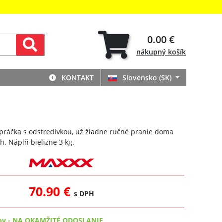
0.00 €
nákupný
košík
KONTAKT
Slovensko (SK)
 práčka s odstredivkou, už žiadne ručné pranie doma
h. Náplň bielizne 3 kg.
70.90 €
s DPH
ov
-
NA OKAMŽITÉ ODOSLANIE