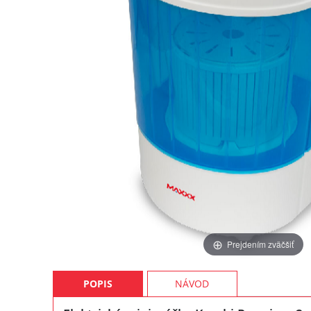
Prejdením zväčšiť
POPIS
NÁVOD