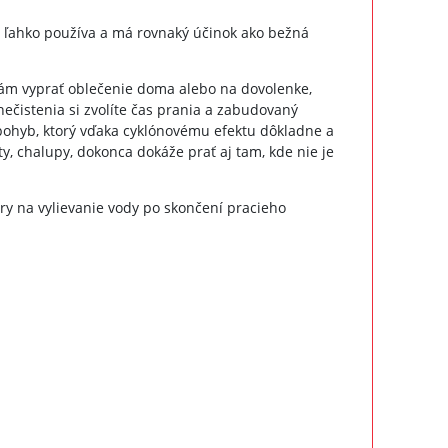
sa ľahko používa a má rovnaký účinok ako bežná
ám vyprať oblečenie doma alebo na dovolenke,
znečistenia si zvolíte čas prania a zabudovaný
ý pohyb, ktorý vďaka cyklónovému efektu dôkladne a
y, chalupy, dokonca dokáže prať aj tam, kde nie je
ry na vylievanie vody po skončení pracieho