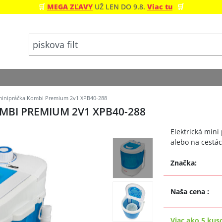
🛒
MEGA ZĽAVY
UŽ LEN DO 9.8.
Viac tu
🛒
minipráčka Kombi Premium 2v1 XPB40-288
MBI PREMIUM 2V1 XPB40-288
Elektrická mini
alebo na cestác
Značka:
Naša cena
:
Viac ako 5 kus