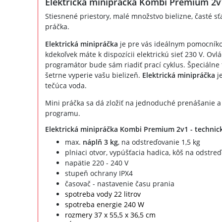
Elektrická minipráčka Kombi Premium 2v
Stiesnené priestory, malé množstvo bielizne, časté sť
práčka.
Elektrická minipráčka
je pre vás ideálnym pomocníko
kdekoľvek máte k dispozícii elektrickú sieť 230 V. Ovl
programátor bude sám riadiť prací cyklus. Špeciálne t
šetrne vyperie vašu bielizeň.
Elektrická minipráčka
je
tečúca voda.
Mini práčka sa dá zložiť na jednoduché prenášanie a
programu.
Elektrická minipráčka Kombi Premium 2v1 - technické
max.
náplň 3 kg
, na odstreďovanie 1,5 kg
plniaci otvor, vypúšťacia hadica, kôš na odstre
napätie 220 - 240 V
stupeň ochrany IPX4
časovač - nastavenie času prania
spotreba vody 22 litrov
spotreba energie 240 W
rozmery 37 x 55,5 x 36,5 cm