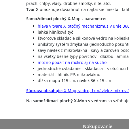
prach, chlpy, vlasy, drobné žmolky, nite, atď.
Tvar X
umožňuje dosiahnuť na najťažšie miesta - ľahko 
Samoždímací plochý X-Mop - parametre:
hlava v tvare X, otočný mechanizmus v uhle 36
ľahká hliníková tyč
štvorcové skladacie silikónové vedro na koliesk
unikátny systém žmýkania (jednoducho posuňte
savý návlek z mikrovlákna - savý a zároveň pô
na všetky bežné typy povrchov - dlažbu, lamináto
možno použiť na mokro aj na sucho
jednoduché ovládanie – skladacia – s otočnou 
materiál - hliník, PP, mikrovlákno
dĺžka mopu 115 cm, návlek 36 x 15 cm
Súprava obsahuje:
X-Mop, vedro, 1x návlek z mikrovl
Na
samoždímací plochý X-Mop s vedrom
sa vzťahuj
Nakupovanie