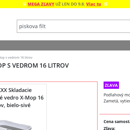
🛒
MEGA ZĽAVY
UŽ LEN DO 9.8.
Viac tu
🛒
p s vedrom 16 litrov
P S VEDROM 16 LITROV
ZĽAVA
XX Skladacie
Podlahový mop
vé vedro X-Mop 16
Zametá, vytier
ov, bielo-sivé
Cena samost
Zľava
: