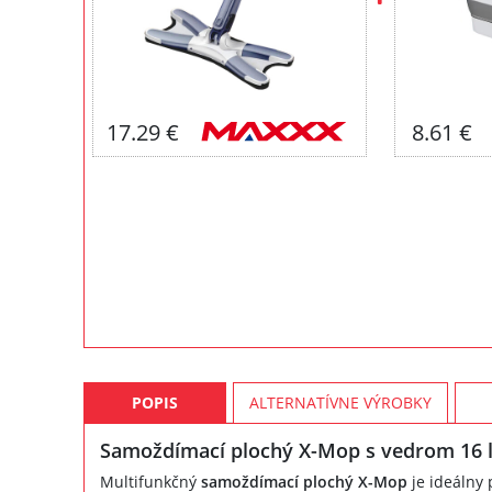
17.29 €
8.61 €
POPIS
ALTERNATÍVNE VÝROBKY
Samoždímací plochý X-Mop s vedrom 16 l
Multifunkčný
samoždímací plochý X-Mop
je ideálny 