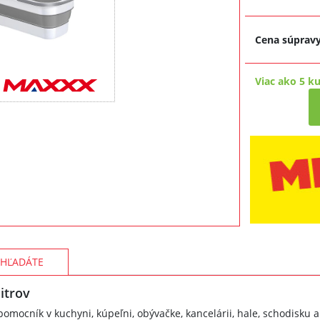
Cena súprav
Viac ako 5 k
HĽADÁTE
itrov
pomocník v kuchyni, kúpeľni, obývačke, kancelárii, hale, schodisku