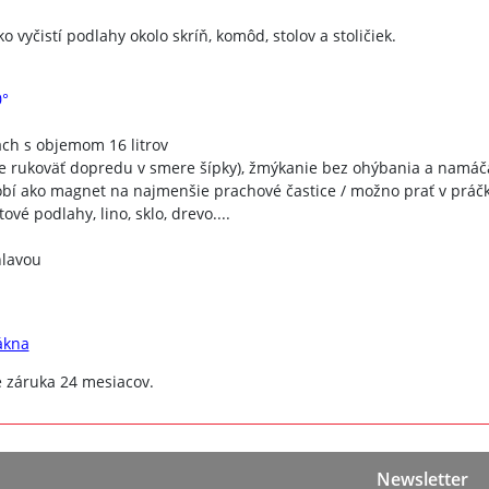
vyčistí podlahy okolo skríň, komôd, stolov a stoličiek.
0°
ach s objemom 16 litrov
 rukoväť dopredu v smere šípky), žmýkanie bez ohýbania a namáč
sobí ako magnet na najmenšie prachové častice / možno prať v práč
vé podlahy, lino, sklo, drevo....
hlavou
ákna
e záruka 24 mesiacov.
Newsletter