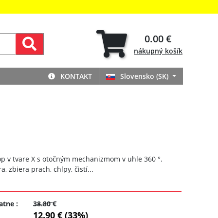
0.00 €
nákupný
košík
KONTAKT
Slovensko (SK)
 v tvare X s otočným mechanizmom v uhle 360 ​​°.
a, zbiera prach, chlpy, čistí...
atne
:
38.80 €
12.90 € (33%)