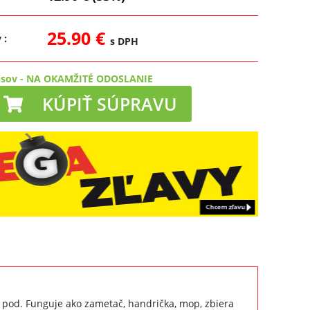
25.90 €
y
:
s DPH
usov
-
NA OKAMŽITÉ ODOSLANIE
KÚPIŤ SÚPRAVU
 a pod. Funguje ako zametač, handrička, mop, zbiera