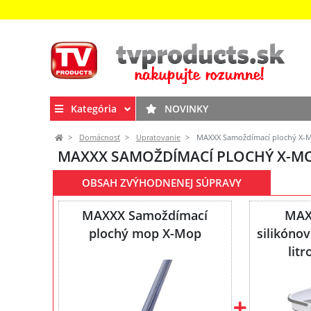
Kategória
NOVINKY
Domácnosť
Upratovanie
MAXXX Samoždímací plochý X-Mo
MAXXX SAMOŽDÍMACÍ PLOCHÝ X-MO
OBSAH ZVÝHODNENEJ SÚPRAVY
MAXXX Samoždímací
MAX
plochý mop X-Mop
silikóno
litr