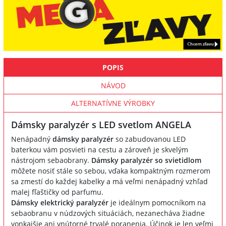
POPIS
NÁVOD
ALTERNATÍVNE VÝROBKY
Dámsky paralyzér s LED svetlom ANGELA
Nenápadný
dámsky paralyzér
so zabudovanou LED
baterkou vám posvieti na cestu a zároveň je skvelým
nástrojom sebaobrany.
Dámsky paralyzér so svietidlom
môžete nosiť stále so sebou, vďaka kompaktným rozmerom
sa zmestí do každej kabelky a má veľmi nenápadný vzhľad
malej fľaštičky od parfumu.
Dámsky elektrický paralyzér
je ideálnym pomocníkom na
sebaobranu v núdzových situáciách, nezanecháva žiadne
vonkajšie ani vnútorné trvalé poranenia. Účinok je len veľmi