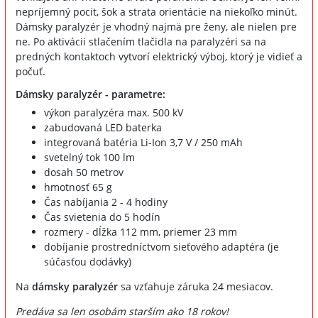
nepríjemný pocit, šok a strata orientácie na niekoľko minút.
Dámsky paralyzér je vhodný najmä pre ženy, ale nielen pre
ne. Po aktivácii stlačením tlačidla na paralyzéri sa na
predných kontaktoch vytvorí elektrický výboj, ktorý je vidieť a
počuť.
Dámsky paralyzér - parametre:
výkon paralyzéra max. 500 kV
zabudovaná LED baterka
integrovaná batéria Li-Ion 3,7 V / 250 mAh
svetelný tok 100 lm
dosah 50 metrov
hmotnosť 65 g
Čas nabíjania 2 - 4 hodiny
Čas svietenia do 5 hodín
rozmery - dĺžka 112 mm, priemer 23 mm
dobíjanie prostredníctvom sieťového adaptéra (je
súčasťou dodávky)
Na
dámsky paralyzér
sa vzťahuje záruka 24 mesiacov.
Predáva sa len osobám starším ako 18 rokov!