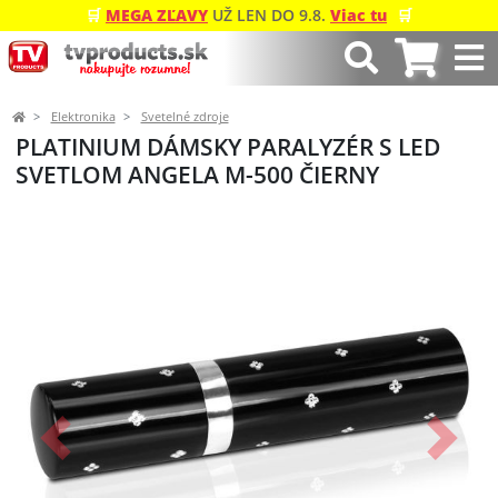
🛒
MEGA ZĽAVY
UŽ LEN DO 9.8.
Viac tu
🛒
Elektronika
Svetelné zdroje
PLATINIUM DÁMSKY PARALYZÉR S LED
SVETLOM ANGELA M-500 ČIERNY
Predchádzajúci
Ďalší