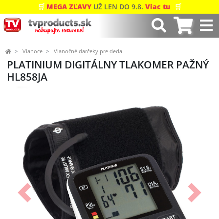
🛒
MEGA ZĽAVY
UŽ LEN DO 9.8.
Viac tu
🛒
Vianoce
Vianočné darčeky pre deda
PLATINIUM DIGITÁLNY TLAKOMER PAŽNÝ
HL858JA
Predchádzajúci
Ďalší