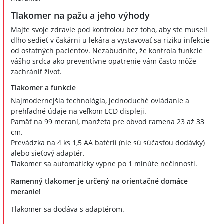
Tlakomer na pažu a jeho výhody
Majte svoje zdravie pod kontrolou bez toho, aby ste museli
dlho sedieť v čakárni u lekára a vystavovať sa riziku infekcie
od ostatných pacientov. Nezabudnite, že kontrola funkcie
vášho srdca ako preventívne opatrenie vám často môže
zachrániť život.
Tlakomer a funkcie
Najmodernejšia technológia, jednoduché ovládanie a
prehľadné údaje na veľkom LCD displeji.
Pamäť na 99 meraní, manžeta pre obvod ramena 23 až 33
cm.
Prevádzka na 4 ks 1,5 AA batérií (nie sú súčasťou dodávky)
alebo sieťový adaptér.
Tlakomer sa automaticky vypne po 1 minúte nečinnosti.
Ramenný tlakomer je určený na orientačné domáce
meranie!
Tlakomer sa dodáva s adaptérom.