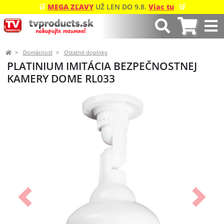
🛒
MEGA ZĽAVY
UŽ LEN DO 9.8.
Viac tu
🛒
Domácnosť
Ostatné doplnky
PLATINIUM IMITÁCIA BEZPEČNOSTNEJ
KAMERY DOME RL033
Predchádzajúci
Ďalší