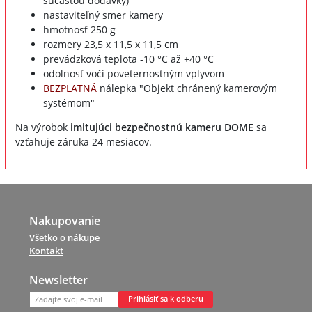
súčasťou dodávky)
nastaviteľný smer kamery
hmotnosť 250 g
rozmery 23,5 x 11,5 x 11,5 cm
prevádzková teplota -10 °C až +40 °C
odolnosť voči poveternostným vplyvom
BEZPLATNÁ
nálepka "Objekt chránený kamerovým
systémom"
Na výrobok
imitujúci bezpečnostnú kameru DOME
sa
vzťahuje záruka 24 mesiacov.
Nakupovanie
Všetko o nákupe
Kontakt
Newsletter
Prihlásiť sa k odberu