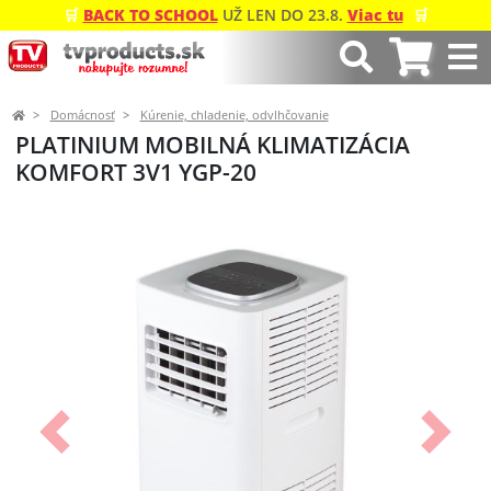
🛒
BACK TO SCHOOL
UŽ LEN DO 23.8.
Viac tu
🛒
Domácnosť
Kúrenie, chladenie, odvlhčovanie
PLATINIUM MOBILNÁ KLIMATIZÁCIA
KOMFORT 3V1 YGP-20
Predchádzajúci
Ďalší