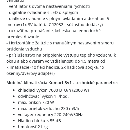
ventilátor
- ventilátor s dvoma nastaveniami rýchlosti
- digitálne ovládanie s LED displejom
- diaľkové ovládanie s plným ovládaním a dosahom 5
metrov (1x 3V batéria CR2032 - súčasťou dodávky)
- rukoväť na prenášanie, kolieska na jednoduché
premiestňovanie
- Horizontálne žalúzie s manuálnym nastavením smeru
prúdenia vzduchu
- príslušenstvo na pripojenie výstupu teplého vzduchu k
oknu alebo dverám vo vzdialenosti do 1,5 metra od
klimatizácie (1x flexi hadica, 2x hadicová spojka, 1x
okenný/dverový adaptér)
Mobilná klimatizácia Komort 3v1 - technické parametre:
chladiaci výkon 7000 BTU/h (2000 W)
odvlhčovací výkon 1 l/hod.
max. príkon 720 W
max. prietok vzduchu 230 m3/h
voltage/frequency 220-240V/50Hz
Hladina hluku ≤ 55 dB
hmotnosť 21 kg