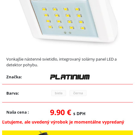
Vonkajšie nástenné svietidlo, integrovaný solárny panel LED a
detektor pohybu.
Značka:
Barva:
biela
čierna
9.90 €
Naša cena
:
s DPH
Ľutujeme, ale uvedený výrobok je momentálne vypredaný