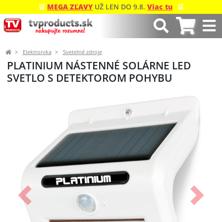
🛒
MEGA ZĽAVY
UŽ LEN DO 9.8.
Viac tu
🛒
Elektronika
Svetelné zdroje
PLATINIUM NÁSTENNÉ SOLÁRNE LED
SVETLO S DETEKTOROM POHYBU
Predchádzajúci
Ďalší