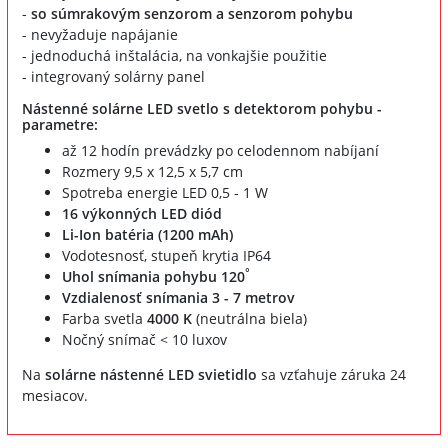
-
so súmrakovým senzorom a senzorom pohybu
- nevyžaduje napájanie
- jednoduchá inštalácia, na vonkajšie použitie
- integrovaný solárny panel
Nástenné solárne LED svetlo s detektorom pohybu -
parametre:
až 12 hodín prevádzky po celodennom nabíjaní
Rozmery 9,5 x 12,5 x 5,7 cm
Spotreba energie LED 0,5 - 1 W
16 výkonných LED diód
Li-Ion batéria (1200 mAh)
Vodotesnosť, stupeň krytia IP64
°
Uhol snímania pohybu 120
Vzdialenosť snímania 3 - 7 metrov
Farba svetla
4000 K
(neutrálna biela)
Nočný snímač < 10 luxov
Na
solárne nástenné LED svietidlo
sa vzťahuje záruka 24
mesiacov.