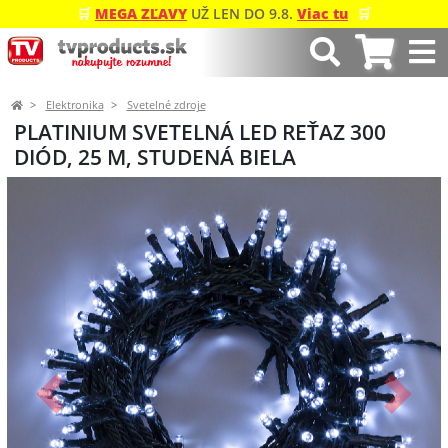
🛒
MEGA ZĽAVY
UŽ LEN DO 9.8.
Viac tu
🛒
Elektronika
Svetelné zdroje
PLATINIUM SVETELNÁ LED REŤAZ 300
DIÓD, 25 M, STUDENÁ BIELA
Predchádzajúci
Ďalší