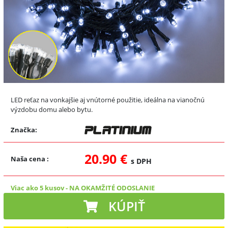
LED reťaz na vonkajšie aj vnútorné použitie, ideálna na vianočnú
výzdobu domu alebo bytu.
Značka:
20.90 €
Naša cena
:
s DPH
Viac ako 5 kusov
-
NA OKAMŽITÉ ODOSLANIE
KÚPIŤ