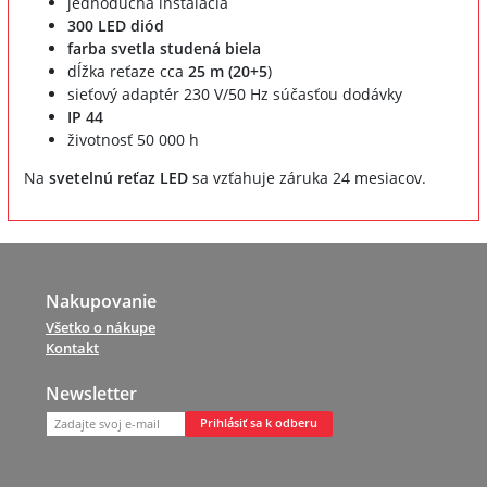
jednoduchá inštalácia
300 LED diód
farba svetla studená biela
dĺžka reťaze cca
25 m (20+5
)
sieťový adaptér 230 V/50 Hz súčasťou dodávky
IP 44
životnosť 50 000 h
Na
svetelnú reťaz LED
sa vzťahuje záruka 24 mesiacov.
Nakupovanie
Všetko o nákupe
Kontakt
Newsletter
Prihlásiť sa k odberu