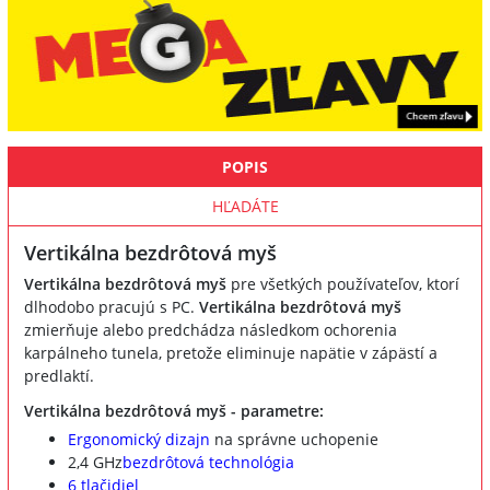
POPIS
HĽADÁTE
Vertikálna bezdrôtová myš
Vertikálna bezdrôtová myš
pre všetkých používateľov, ktorí
dlhodobo pracujú s PC.
Vertikálna bezdrôtová myš
zmierňuje alebo predchádza následkom ochorenia
karpálneho tunela, pretože eliminuje napätie v zápästí a
predlaktí.
Vertikálna bezdrôtová myš - parametre:
Ergonomický dizajn
na správne uchopenie
2,4 GHz
bezdrôtová technológia
6 tlačidiel