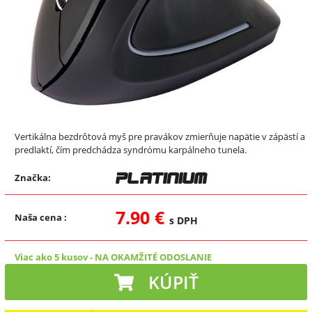
Vertikálna bezdrôtová myš pre pravákov zmierňuje napätie v zápästí a
predlaktí, čím predchádza syndrómu karpálneho tunela.
Značka:
7.90 €
Naša cena
:
s DPH
Viac ako 5 kusov
-
NA OKAMŽITÉ ODOSLANIE
KÚPIŤ