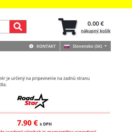
0.00 €
nákupný
košík
KONTAKT
Slovensko (SK)
zér je určený na pripevnenie na zadnú stranu
dla.
7.90 €
s DPH