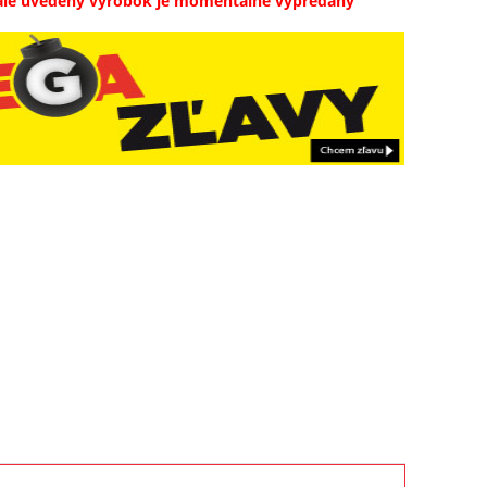
ale uvedený výrobok je momentálne vypredaný