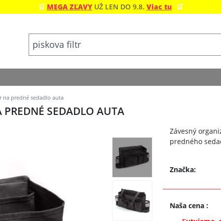
🛒
MEGA ZĽAVY
UŽ LEN DO 9.8.
Viac tu
🛒
r na predné sedadlo auta
A PREDNÉ SEDADLO AUTA
Závesný organi
predného seda
Značka:
Naša cena
: