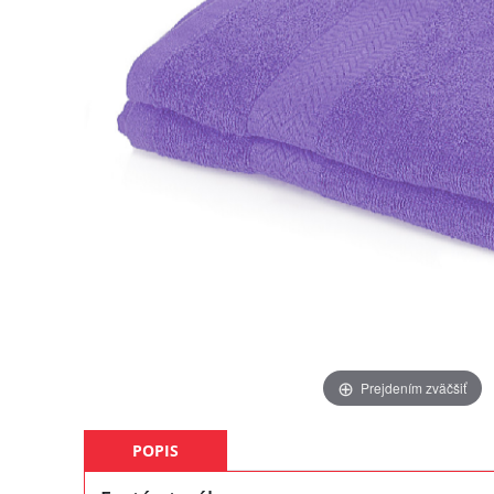
Prejdením zväčšiť
POPIS