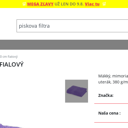
🛒
MEGA ZĽAVY
UŽ LEN DO 9.8.
Viac tu
🛒
0 cm fialový
FIALOVÝ
Mäkký, mimoria
uterák, 380 g/m
Značka:
Naša cena
: