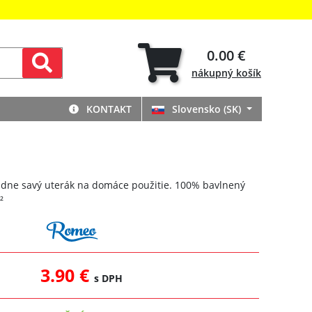
0.00 €
nákupný
košík
KONTAKT
Slovensko (SK)
dne savý uterák na domáce použitie. 100% bavlnený
²
3.90 €
s DPH