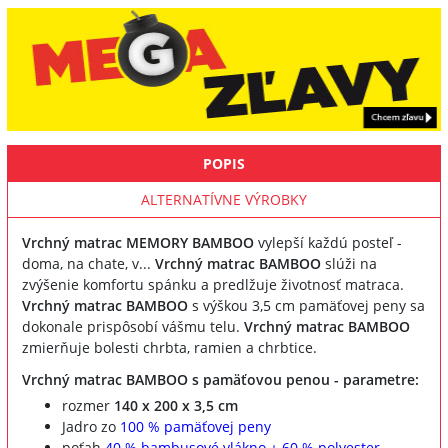
POPIS
ALTERNATÍVNE VÝROBKY
Vrchný matrac MEMORY BAMBOO
vylepší každú posteľ -
doma, na chate, v...
Vrchný matrac BAMBOO
slúži na
zvýšenie komfortu spánku a predlžuje životnosť matraca.
Vrchný matrac BAMBOO
s výškou 3,5 cm pamäťovej peny sa
dokonale prispôsobí vášmu telu.
Vrchný matrac BAMBOO
zmierňuje bolesti chrbta, ramien a chrbtice.
Vrchný matrac BAMBOO s pamäťovou penou - parametre:
rozmer
140 x 200 x 3,5 cm
Jadro zo
100 % pamäťovej peny
poťah
40 % bambusové vlákno + 60 % polyester