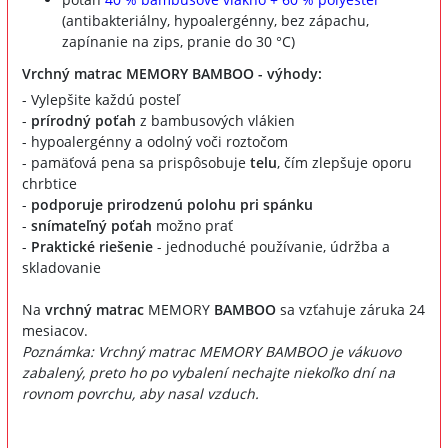
(antibakteriálny, hypoalergénny, bez zápachu,
zapínanie na zips, pranie do 30 °C)
Vrchný matrac MEMORY BAMBOO - výhody:
- Vylepšite každú posteľ
-
prírodný poťah
z bambusových vlákien
- hypoalergénny a odolný voči roztočom
- pamäťová pena sa prispôsobuje
telu
, čím zlepšuje oporu
chrbtice
-
podporuje prirodzenú polohu pri spánku
-
snímateľný poťah
možno prať
-
Praktické riešenie
- jednoduché používanie, údržba a
skladovanie
Na
vrchný matrac
MEMORY
BAMBOO
sa vzťahuje záruka 24
mesiacov.
Poznámka: Vrchný matrac MEMORY BAMBOO je vákuovo
zabalený, preto ho po vybalení nechajte niekoľko dní na
rovnom povrchu, aby nasal vzduch.