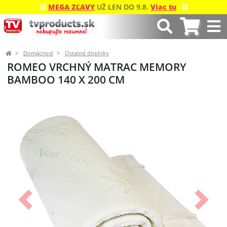
🛒
MEGA ZĽAVY
UŽ LEN DO 9.8.
Viac tu
🛒
Domácnosť
Ostatné doplnky
ROMEO VRCHNÝ MATRAC MEMORY
BAMBOO 140 X 200 CM
Predchádzajúci
Ďalší