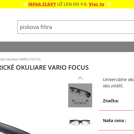
🛒
MEGA ZĽAVY
UŽ LEN DO 9.8.
Viac tu
🛒
ické okuliare VARIO FOCUS
ICKÉ OKULIARE VARIO FOCUS
Univerzálne oku
oko zvlášť.
Značka:
Naša cena
: