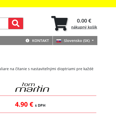
0.00 €
nákupný
košík
KONTAKT
Slovensko (SK)
liare na čítanie s nastaviteľnými dioptriami pre každé
4.90 €
s DPH