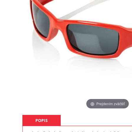
Prejdením zväčšiť
POPIS