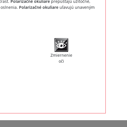
trast.
Polarizačné okuliare
prepúšťajú užitočné,
 oslnenia.
Polarizačné okuliare
uľavujú unaveným
Zmiernenie
oči