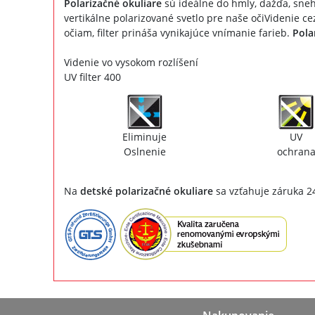
Polarizačné okuliare
sú ideálne do hmly, dažďa, snehu
vertikálne polarizované svetlo pre naše očiVidenie c
očiam, filter prináša vynikajúce vnímanie farieb.
Pola
Videnie vo vysokom rozlíšení
UV filter 400
Eliminuje
UV
Oslnenie
ochran
Na
detské polarizačné okuliare
sa vzťahuje záruka 2