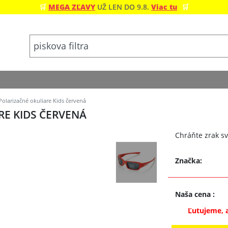
🛒
MEGA ZĽAVY
UŽ LEN DO 9.8.
Viac tu
🛒
olarizačné okuliare Kids červená
E KIDS ČERVENÁ
Chráňte zrak sv
Značka:
Naša cena
:
Ľutujeme, 