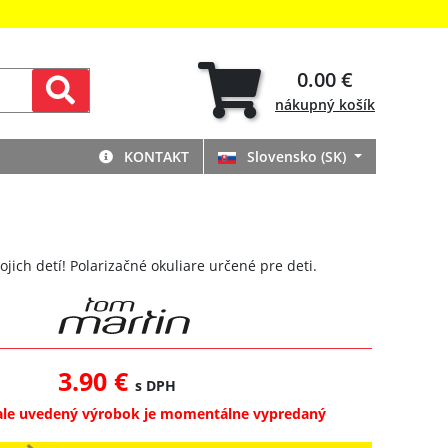
0.00 €
nákupný
košík
KONTAKT
Slovensko (SK)
ojich detí! Polarizačné okuliare určené pre deti.
3.90 €
s DPH
ale uvedený výrobok je momentálne vypredaný