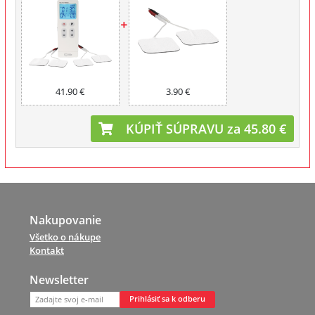
COMBO 3v1 R-C3
súprava 2 ks
41.90 €
3.90 €
KÚPIŤ SÚPRAVU za 45.80 €
Nakupovanie
Všetko o nákupe
Kontakt
Newsletter
Prihlásiť sa k odberu