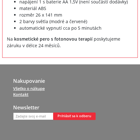
napájení 1 s baterie AA 1,5V (není součástí dodávky)
materiál ABS
rozměr 26 x 141 mm
2 barvy světla (modré a červené)
automatické vypnutí cca po 5 minutách
Na
kosmetické pero s fotonovou terapií
poskytujeme
záruku v délce 24 měsíců.
Nakupovanie
Všetko o nákupe
Kontakt
Newsletter
Prihlásiť sa k odberu