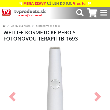
🛒
MEGA ZĽAVY
UŽ LEN DO 9.8.
Viac tu
🛒
Zdravie a Krása
Starostlivosť o telo
WELLIFE KOSMETICKÉ PERO S
FOTONOVOU TERAPIÍ TB-1693
Predchádzajúci
Ďalší