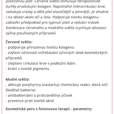
postiženou pleť. Červené světlo stimuluje fibroplastické
buňky produkující kolagen. Napomáhá mikrocirkulaci krve,
redukuje vrásky a dělá pleť elastičtější a jemnější. Je vhodné
i na oblast okolo očí a čela. Podporuje tvorbu kolagenu -
základní předpoklad pro vypnutí pleti a redukci vrásek.
Kombinace červeného a modrého světla zrychluje absorpci
výživy používaných přípravků.
Červené světlo
:
- podporuje přirozenou tvorbu kolagenu
- zvýšení účinnosti vstřebávání účinných látek kosmetických
přípravků
- zlepšení cirkulace krve v podkožní tkáni
- brání v tvorbě pigmentu
Modré světlo:
- aktivuje porphyriny (nastartují chemickou reakci, která ničí
škodlivé bakterie)
- antibakteriální a protizánětlivý účinek
- prevence proti tvorbě akné
Kosmetické pero s fotonovou terapií - parametry: