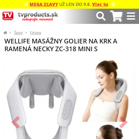
🛒
MEGA ZĽAVY
UŽ LEN DO 9.8.
Viac tu
🛒
Šport
Fitness
WELLIFE MASÁŽNY GOLIER NA KRK A
RAMENÁ NECKY ZC-318 MINI S
Predchádzajúci
Ďalší