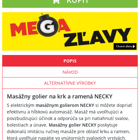
POPIS
NÁVOD
ALTERNATÍVNE VÝROBKY
Masážny golier na krk a ramená NECKY
S elektrickým
masážnym golierom NECKY
si môžete dopriať
efektívnu a hĺbkovú automasáž. Masáž má uvoľňujúci a
povzbudzujúci účinok a odporúča sa pri natiahnutí svalov,
bolestiach a únave.
Masážny golier NECKY
poskytuje
dokonalú imitáciu ručnej masáže pre oblasť krku a ramien,
ktorá uvoľňuje napätie vo vnútorných svalových vrstvách.