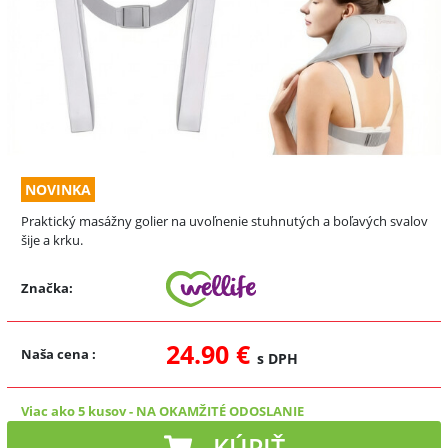
NOVINKA
Praktický masážny golier na uvoľnenie stuhnutých a boľavých svalov
šije a krku.
Značka:
24.90 €
Naša cena
:
s DPH
Viac ako 5 kusov
-
NA OKAMŽITÉ ODOSLANIE
KÚPIŤ