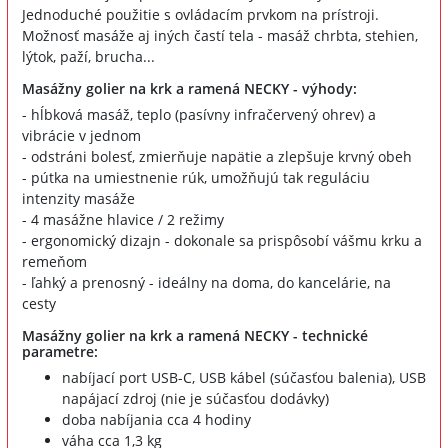
Jednoduché použitie s ovládacím prvkom na prístroji.
Možnosť masáže aj iných častí tela - masáž chrbta, stehien,
lýtok, paží, brucha...
Masážny golier na krk a ramená NECKY - výhody:
- hĺbková masáž, teplo (pasívny infračervený ohrev) a
vibrácie v jednom
- odstráni bolesť, zmierňuje napätie a zlepšuje krvný obeh
- pútka na umiestnenie rúk, umožňujú tak reguláciu
intenzity masáže
- 4 masážne hlavice / 2 režimy
- ergonomický dizajn - dokonale sa prispôsobí vášmu krku a
remeňom
- ľahký a prenosný - ideálny na doma, do kancelárie, na
cesty
Masážny golier na krk a ramená NECKY - technické
parametre:
nabíjací port USB-C, USB kábel (súčasťou balenia), USB
napájací zdroj (nie je súčasťou dodávky)
doba nabíjania cca 4 hodiny
váha cca 1,3 kg