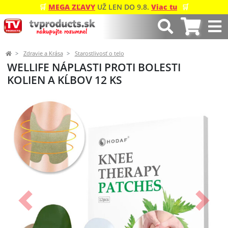
🛒
MEGA ZĽAVY
UŽ LEN DO 9.8.
Viac tu
🛒
Zdravie a Krása
Starostlivosť o telo
WELLIFE NÁPLASTI PROTI BOLESTI
KOLIEN A KĹBOV 12 KS
Predchádzajúci
Ďalší