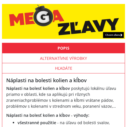
POPIS
ALTERNATÍVNE VÝROBKY
HĽADÁTE
Náplasti na bolesti kolien a kĺbov
Náplasti na bolesť kolien a kĺbov
poskytujú lokálnu úľavu
priamo v oblasti, kde sa aplikujú pri rôznych
zraneniachproblémov s kolenami a kĺbmi vrátane pádov,
problémov s kolenami v strednom veku, poranení väzov,...
Náplasti na bolesť kolien a kĺbov - výhody:
všestranné použitie
- na úľavu od bolesti svalov,