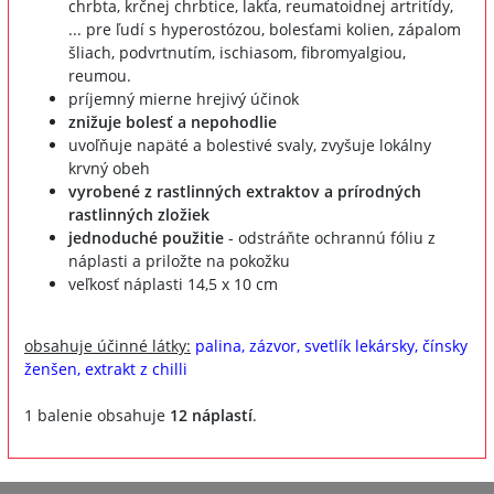
chrbta, krčnej chrbtice, lakťa, reumatoidnej artritídy,
... pre ľudí s hyperostózou, bolesťami kolien, zápalom
šliach, podvrtnutím, ischiasom, fibromyalgiou,
reumou.
príjemný mierne hrejivý účinok
znižuje bolesť a nepohodlie
uvoľňuje napäté a bolestivé svaly, zvyšuje lokálny
krvný obeh
vyrobené z rastlinných extraktov a prírodných
rastlinných zložiek
jednoduché použitie
- odstráňte ochrannú fóliu z
náplasti a priložte na pokožku
veľkosť náplasti 14,5 x 10 cm
obsahuje účinné látky:
palina, zázvor, svetlík lekársky, čínsky
ženšen, extrakt z chilli
1 balenie obsahuje
12 náplastí
.