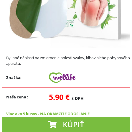
Bylinné náplasti na zmiernenie bolesti svalov, kĺbov alebo pohybového
aparátu.
Značka:
5.90 €
Naša cena
:
s DPH
Viac ako 5 kusov
-
NA OKAMŽITÉ ODOSLANIE
KÚPIŤ