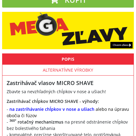
POPIS
ALTERNATÍVNE VÝROBKY
Zastrihávač vlasov MICRO SHAVE
Zbavte sa nevzhľadných chĺpkov v nose a ušiach!
Zastrihávač chĺpkov MICRO SHAVE - výhody:
-
na zastrihávanie chĺpkov v nose a ušiach
alebo na úpravu
obočia či fúzov
360°
-
rotačný mechanizmus
na presné odstránenie chĺpkov
bez bolestivého ťahania
- kompaktné, precízne skonštruované telo, protišmyková