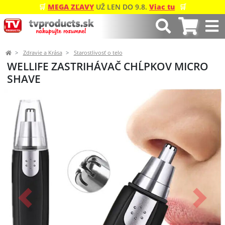
🛒
MEGA ZĽAVY
UŽ LEN DO 9.8.
Viac tu
🛒
Zdravie a Krása
Starostlivosť o telo
WELLIFE ZASTRIHÁVAČ CHĹPKOV MICRO
SHAVE
Predchádzajúci
Ďalší