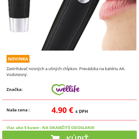
NOVINKA
Zastrihávač nosných a ušných chĺpkov. Prevádzka na batériu AA.
Vodotesný.
Značka:
4.90 €
Naša cena
:
s DPH
Viac ako 5 kusov
-
NA OKAMŽITÉ ODOSLANIE
KÚPIŤ