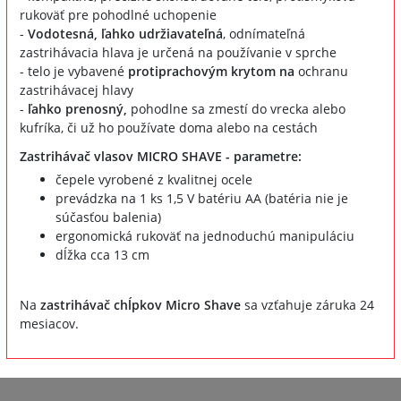
rukoväť pre pohodlné uchopenie
-
Vodotesná, ľahko udržiavateľná
, odnímateľná
zastrihávacia hlava je určená na používanie v sprche
- telo je vybavené
protiprachovým krytom na
ochranu
zastrihávacej hlavy
-
ľahko prenosný,
pohodlne sa zmestí do vrecka alebo
kufríka, či už ho používate doma alebo na cestách
Zastrihávač vlasov MICRO SHAVE - parametre:
čepele vyrobené z kvalitnej ocele
prevádzka na 1 ks 1,5 V batériu AA (batéria nie je
súčasťou balenia)
ergonomická rukoväť na jednoduchú manipuláciu
dĺžka cca 13 cm
Na
zastrihávač chĺpkov Micro Shave
sa vzťahuje záruka 24
mesiacov.