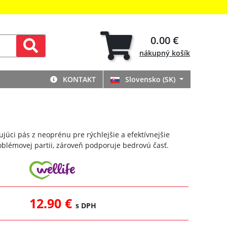
0.00 €
nákupný
košík
KONTAKT
Slovensko (SK)
ujúci pás z neoprénu pre rýchlejšie a efektívnejšie
oblémovej partii, zároveň podporuje bedrovú časť.
12.90 €
s DPH