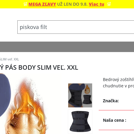
🛒
MEGA ZĽAVY
UŽ LEN DO 9.8.
Viac tu
🛒
LIM veľ. XXL
 PÁS BODY SLIM VEĽ. XXL
Bedrový zoštíhľ
chudnutie v pr
Značka:
Naša cena
: