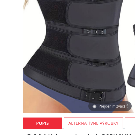
Prejdením zväčšiť
POPIS
ALTERNATÍVNE VÝROBKY