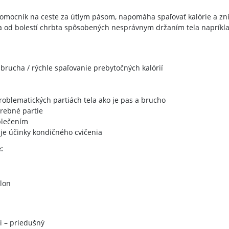
omocník na ceste za útlym pásom, napomáha spaľovať kalórie a zníž
 od bolestí chrbta spôsobených nesprávnym držaním tela napríkl
 brucha / rýchle spaľovanie prebytočných kalórií
oblematických partiách tela ako je pas a brucho
trebné partie
blečením
uje účinky kondičného cvičenia
:
lon
i – priedušný