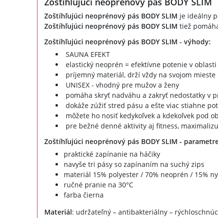
Zoštíhľujúci neoprénový pás BODY SLIM
Zoštíhľujúci neoprénový pás BODY SLIM
je ideálny p
Zoštíhľujúci neoprénový pás BODY SLIM
tiež pomáha
Zoštíhľujúci neoprénový pás BODY SLIM - výhody:
SAUNA EFEKT
elastický neoprén = efektívne potenie v oblasti
príjemný materiál, drží vždy na svojom mieste
UNISEX - vhodný pre mužov a ženy
pomáha skryť nadváhu a zakryť nedostatky v pr
dokáže zúžiť stred pásu a ešte viac stiahne po
môžete ho nosiť kedykoľvek a kdekoľvek pod o
pre bežné denné aktivity aj fitness, maximaliz
Zoštíhľujúci neoprénový pás BODY SLIM - parametre
praktické zapínanie na háčiky
navyše tri pásy so zapínaním na suchý zips
materiál 15% polyester / 70% neoprén / 15% ny
ručné pranie na 30°C
farba čierna
Materiál
: udržateľný – antibakteriálny – rýchloschnúc