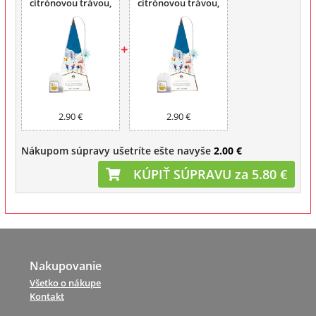
citrónovou trávou,
citrónovou trávou,
pyramída 20 x 2 g
pyramída 20 x 2 g
2.90 €
2.90 €
Nákupom súpravy ušetríte ešte navyše
2.00 €
KÚPIŤ SÚPRAVU za 5.80 €
Nakupovanie
Všetko o nákupe
Kontakt