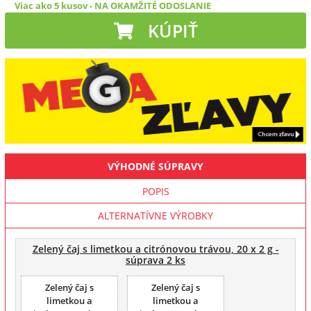
Viac ako 5 kusov
-
NA OKAMŽITÉ ODOSLANIE
KÚPIŤ
VÝHODNÉ SÚPRAVY
POPIS
ALTERNATÍVNE VÝROBKY
Zelený čaj s limetkou a citrónovou trávou, 20 x 2 g -
súprava 2 ks
Zelený čaj s
Zelený čaj s
limetkou a
limetkou a