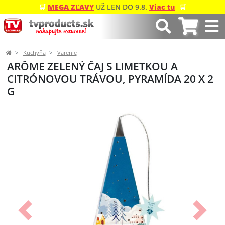
🛒
MEGA ZĽAVY
UŽ LEN DO 9.8.
Viac tu
🛒
Kuchyňa
Varenie
ARÔME ZELENÝ ČAJ S LIMETKOU A
CITRÓNOVOU TRÁVOU, PYRAMÍDA 20 X 2
G
Predchádzajúci
Ďalší