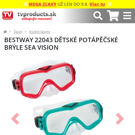
🛒
MEGA ZĽAVY
UŽ LEN DO 9.8.
Viac tu
🛒
Šport
Vodné športy
BESTWAY 22043 DĚTSKÉ POTÁPĚČSKÉ
BRÝLE SEA VISION
Predchádzajúci
Ďalší