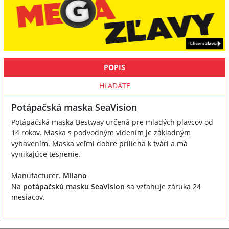
POPIS
HĽADÁTE
Potápačská maska SeaVision
Potápačská maska Bestway určená pre mladých plavcov od
14 rokov. Maska s podvodným videním je základným
vybavením. Maska veľmi dobre prilieha k tvári a má
vynikajúce tesnenie.
Manufacturer.
Milano
Na
potápačskú masku SeaVision
sa vzťahuje záruka 24
mesiacov.