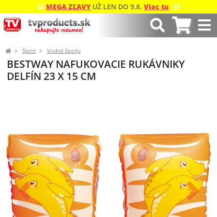
🛒
MEGA ZĽAVY
UŽ LEN DO 9.8.
Viac tu
🛒
Šport
Vodné športy
BESTWAY NAFUKOVACIE RUKÁVNIKY
DELFÍN 23 X 15 CM
Predchádzajúci
Ďalší