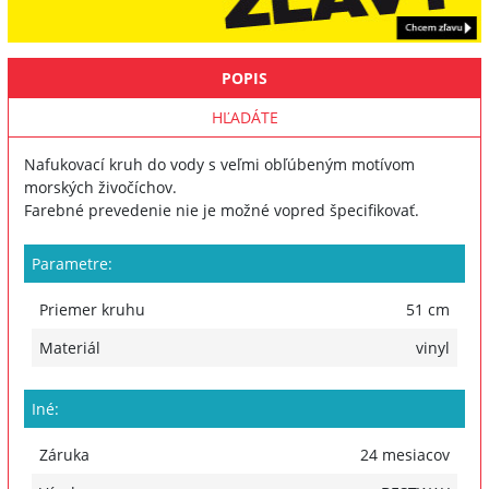
POPIS
HĽADÁTE
Nafukovací kruh do vody s veľmi obľúbeným motívom
morských živočíchov.
Farebné prevedenie nie je možné vopred špecifikovať.
Parametre:
Priemer kruhu
51 cm
Materiál
vinyl
Iné:
Záruka
24 mesiacov