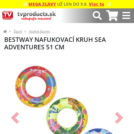
🛒
MEGA ZĽAVY
UŽ LEN DO 9.8.
Viac tu
🛒
Šport
Vodné športy
BESTWAY NAFUKOVACÍ KRUH SEA
ADVENTURES 51 CM
Predchádzajúci
Ďalší