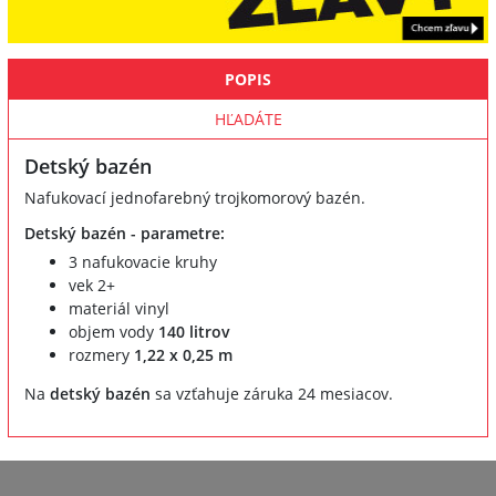
POPIS
HĽADÁTE
Detský bazén
Nafukovací jednofarebný trojkomorový bazén.
Detský bazén - parametre:
3 nafukovacie kruhy
vek 2+
materiál vinyl
objem vody
140 litrov
rozmery
1,22 x 0,25 m
Na
detský bazén
sa vzťahuje záruka 24 mesiacov.