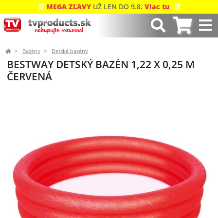
🛒
MEGA ZĽAVY
UŽ LEN DO 9.8.
Viac tu
🛒
Bazény
Detské bazény
BESTWAY DETSKÝ BAZÉN 1,22 X 0,25 M
ČERVENÁ
Predchádzajúci
Ďalší