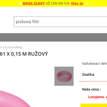
🛒
MEGA ZĽAVY
UŽ LEN DO 9.8.
Viac tu
🛒
1 x 0,15 m ružový
61 X 0,15 M RUŽOVÝ
Nafukovací dets
Značka:
Naša cena
:
Ľutujeme, 