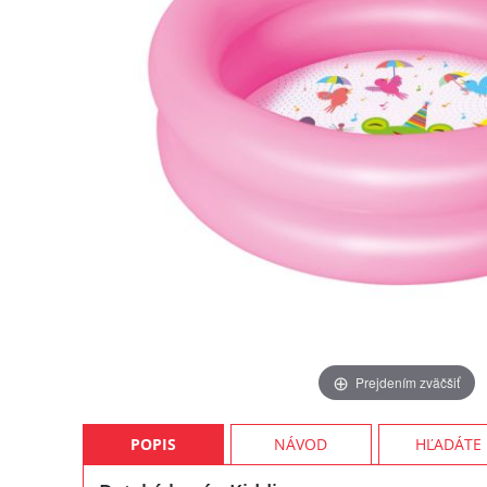
Prejdením zväčšiť
POPIS
NÁVOD
HĽADÁTE