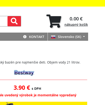
0.00 €
nákupný
košík
KONTAKT
Slovensko (SK)
ký bazén pre najmenšie deti. Objem vody 21 litrov.
3.90 €
s DPH
ale uvedený výrobok je momentálne vypredaný