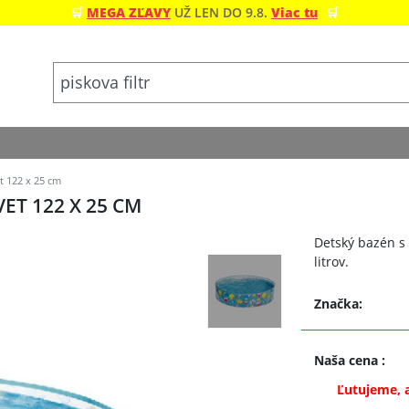
🛒
MEGA ZĽAVY
UŽ LEN DO 9.8.
Viac tu
🛒
 122 x 25 cm
ET 122 X 25 CM
Detský bazén s
litrov.
Značka:
Naša cena
:
Ľutujeme, 