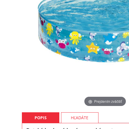
Prejdením zväčšiť
POPIS
HĽADÁTE