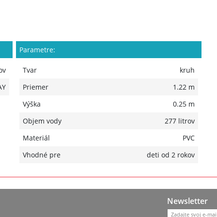
Parametre:
ov
Tvar
kruh
AY
Priemer
1.22 m
Výška
0.25 m
Objem vody
277 litrov
Materiál
PVC
Vhodné pre
deti od 2 rokov
Newsletter