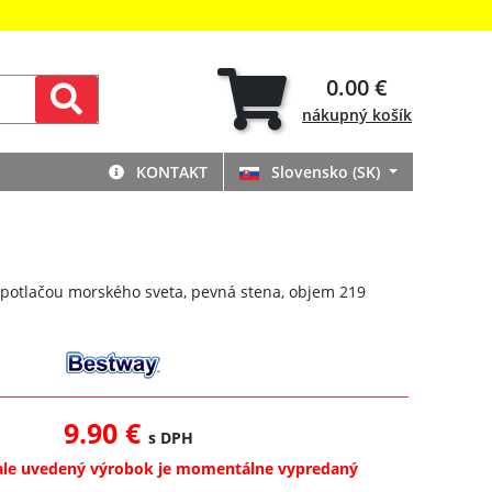
0.00 €
nákupný
košík
KONTAKT
Slovensko (SK)
 potlačou morského sveta, pevná stena, objem 219
9.90 €
s DPH
ale uvedený výrobok je momentálne vypredaný