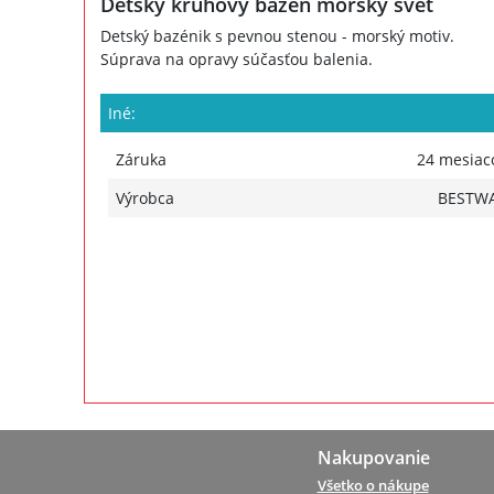
Detský kruhový bazén morský svet
Detský bazénik s pevnou stenou - morský motiv.
Súprava na opravy súčasťou balenia.
Iné:
Záruka
24 mesiac
Výrobca
BESTW
Nakupovanie
Všetko o nákupe