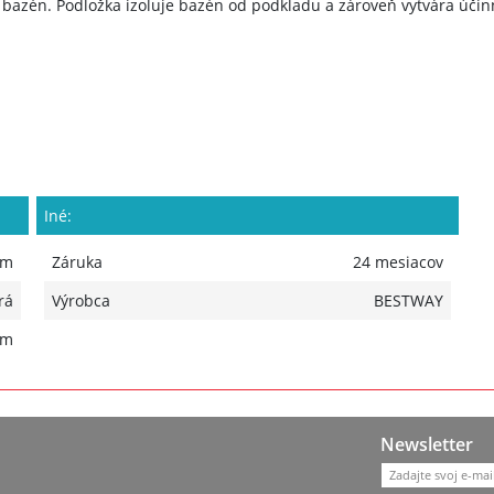
 bazén. Podložka izoluje bazén od podkladu a zároveň vytvára ú
Iné:
cm
Záruka
24 mesiacov
rá
Výrobca
BESTWAY
mm
Newsletter