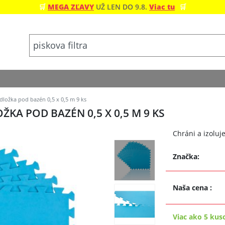
🛒
MEGA ZĽAVY
UŽ LEN DO 9.8.
Viac tu
🛒
ložka pod bazén 0,5 x 0,5 m 9 ks
A POD BAZÉN 0,5 X 0,5 M 9 KS
Chráni a izolu
Značka:
Naša cena
:
Viac ako 5 kus