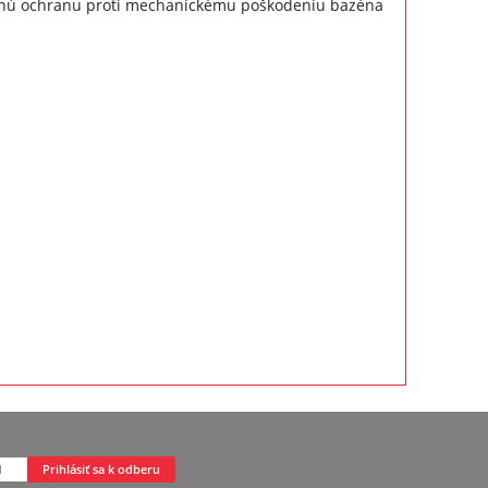
činnú ochranu proti mechanickému poškodeniu bazéna
Prihlásiť sa k odberu