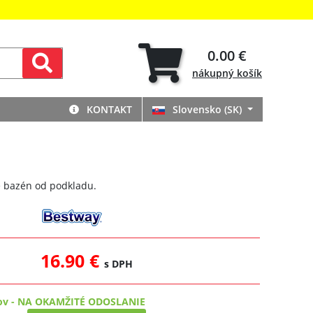
0.00 €
nákupný
košík
KONTAKT
Slovensko (SK)
je bazén od podkladu.
16.90 €
s DPH
ov
-
NA OKAMŽITÉ ODOSLANIE