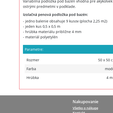
Variabilná podložka pod bazén vhodná pre akýkoľvek
ostrými predmetmi v podklade.
Izolačná penová podložka pod bazén:
- jedno balenie obsahuje 9 kusov (plocha 2,25 m2)
- jeden kus 0,5 x 0,5 m
- hrúbka materiálu približne 4 mm
- materiál polyetylén
Parametre:
Rozmer
50 x 50 
Farba
mod
Hrúbka
4 
Nakupovanie
Všetko o nákupe
Kontakt