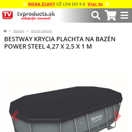
🛒
MEGA ZĽAVY
UŽ LEN DO 9.8.
Viac tu
🛒
Bazény
Krycie plachty
BESTWAY KRYCIA PLACHTA NA BAZÉN
POWER STEEL 4,27 X 2,5 X 1 M
Predchádzajúci
Ďalší