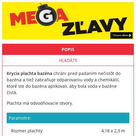
POPIS
HĽADÁTE
Krycia plachta bazéna
chráni pred padaním nečistôt do
bazéna a tiež zabraňuje odparovaniu vody a chemikálií,
ktoré ste do bazéna aplikovali, aby bola voda v bazéne
čistá.
Plachta má odvodňovacie otvory.
Parametre:
Rozmer plachty
4,18 x 2,3 m