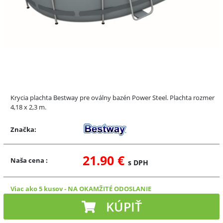
Krycia plachta Bestway pre oválny bazén Power Steel. Plachta rozmer
4,18 x 2,3 m.
Značka:
21.90 €
Naša cena
:
s DPH
Viac ako 5 kusov
-
NA OKAMŽITÉ ODOSLANIE
KÚPIŤ