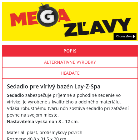
POPIS
ALTERNATÍVNE VÝROBKY
HĽADÁTE
Sedadlo pre vírivý bazén Lay-Z-Spa
Sedadlo
zabezpečuje príjemné a pohodlné sedenie vo
vírivke. Je vyrobené z kvalitného a odolného materiálu.
Vďaka robustnému tvaru nôh zostáva sedadlo pri zaťažení
pevne na svojom mieste.
Nastaviteľná výška nôh 8 - 12 cm.
Materiál: plast, protišmykový povrch
Rozmery: 40,8 x 31,5 x 20 cm