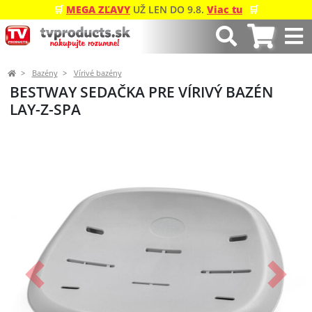
🛒
MEGA ZĽAVY
UŽ LEN DO 9.8.
Viac tu
🛒
Bazény
Vírivé bazény
BESTWAY SEDAČKA PRE VÍRIVÝ BAZÉN
LAY-Z-SPA
Predchádzajúci
Ďalší