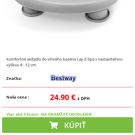
Komfortné sedadlo do vírivého bazéna Lay-Z-Spa s nastaviteľnou
výškou 8 - 12 cm.
Značka:
24.90 €
Naša cena
:
s DPH
Viac ako 5 kusov
-
NA OKAMŽITÉ ODOSLANIE
KÚPIŤ