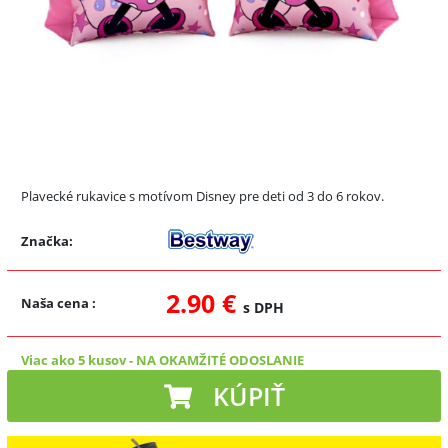
Plavecké rukavice s motívom Disney pre deti od 3 do 6 rokov.
Značka:
2.90 €
Naša cena
:
s DPH
Viac ako 5 kusov
-
NA OKAMŽITÉ ODOSLANIE
KÚPIŤ