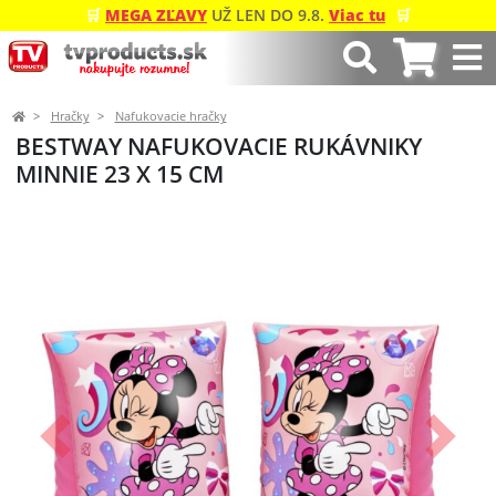
🛒
MEGA ZĽAVY
UŽ LEN DO 9.8.
Viac tu
🛒
Hračky
Nafukovacie hračky
BESTWAY NAFUKOVACIE RUKÁVNIKY
MINNIE 23 X 15 CM
Predchádzajúci
Ďalší