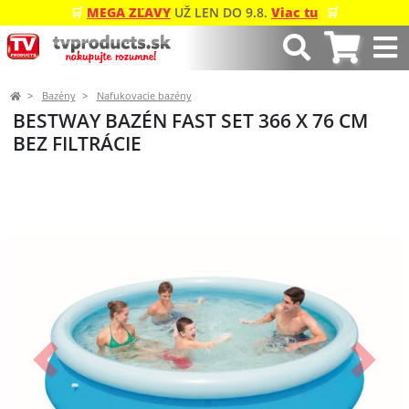
🛒
MEGA ZĽAVY
UŽ LEN DO 9.8.
Viac tu
🛒
Bazény
Nafukovacie bazény
BESTWAY BAZÉN FAST SET 366 X 76 CM
BEZ FILTRÁCIE
Predchádzajúci
Ďalší