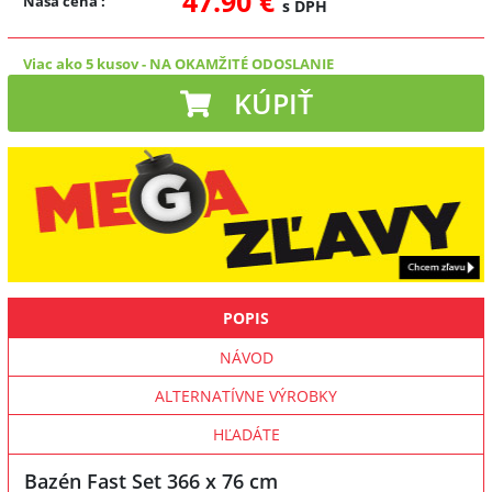
47.90 €
Naša cena
:
s DPH
Viac ako 5 kusov
-
NA OKAMŽITÉ ODOSLANIE
KÚPIŤ
POPIS
NÁVOD
ALTERNATÍVNE VÝROBKY
HĽADÁTE
Bazén Fast Set 366 x 76 cm