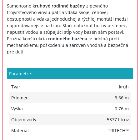
Samonosné
kruhové rodinné bazény
z pevného
trojvrstvového vinylu patria vďaka svojej cenovej
dostupnosti a vďaka jednoduchej a rýchlej montáži medzi
najpredávanejšie na trhu. Stačí nafúknuť horný prstenec,
napustiť vodou a stúpajúci stĺp vody bazén sám postaví.
Pružná konštrukcia
rodinného bazéna
je odolná proti
mechanickému poškodeniu a zároveň vhodná a bezpečná
pre deti.
Parametre:
Tvar
kruh
Priemer
3.66 m
Výška
0.76 m
Objem vody
5377 litrov
Materiál
TRITECH™