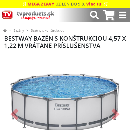
🛒
MEGA ZĽAVY
UŽ LEN DO 9.8.
Viac tu
🛒
Bazény
Bazény s konštrukciou
BESTWAY BAZÉN S KONŠTRUKCIOU 4,57 X
1,22 M VRÁTANE PRÍSLUŠENSTVA
Predchádzajúci
Ďalší