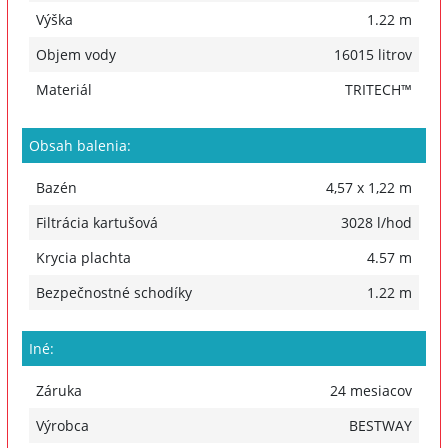
Výška
1.22 m
Objem vody
16015 litrov
Materiál
TRITECH™
Obsah balenia:
Bazén
4,57 x 1,22 m
Filtrácia kartušová
3028 l/hod
Krycia plachta
4.57 m
Bezpečnostné schodíky
1.22 m
Iné:
Záruka
24 mesiacov
Výrobca
BESTWAY