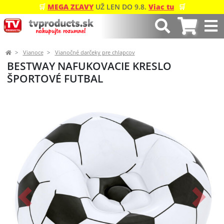
🛒
MEGA ZĽAVY
UŽ LEN DO 9.8.
Viac tu
🛒
Vianoce
Vianočné darčeky pre chlapcov
BESTWAY NAFUKOVACIE KRESLO
ŠPORTOVÉ FUTBAL
Predchádzajúci
Ďalší