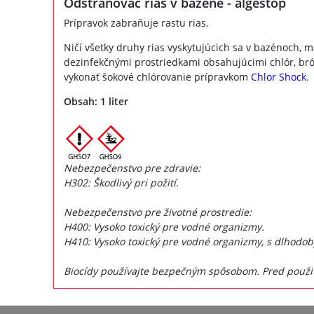
Odstraňovač rias v bazéne - algestop
Prípravok zabraňuje rastu rias.
Ničí všetky druhy rias vyskytujúcich sa v bazénoch,
dezinfekčnými prostriedkami obsahujúcimi chlór, bró
vykonať šokové chlórovanie prípravkom
Chlor Shock
.
Obsah: 1 liter
Nebezpečenstvo pre zdravie:
H302: Škodlivý pri požití.
Nebezpečenstvo pre životné prostredie:
H400: Vysoko toxický pre vodné organizmy.
H410: Vysoko toxický pre vodné organizmy, s dlhodo
Biocídy používajte bezpečným spôsobom. Pred použitím