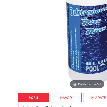
Prejdením zväčšiť
POPIS
NÁVOD
HĽADÁTE