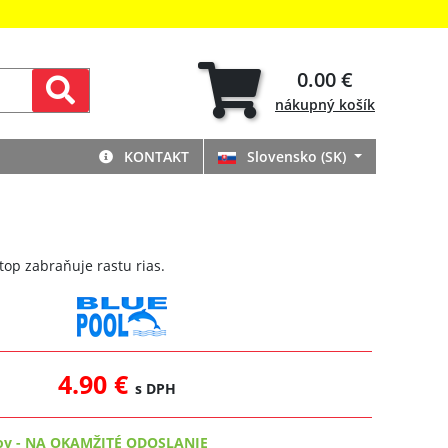
0.00 €
nákupný
košík
KONTAKT
Slovensko (SK)
top zabraňuje rastu rias.
4.90 €
s DPH
ov
-
NA OKAMŽITÉ ODOSLANIE