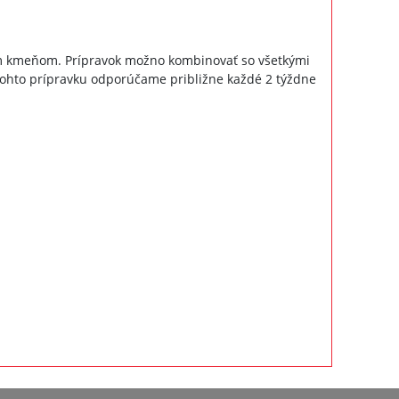
nym kmeňom. Prípravok možno kombinovať so všetkými
 tohto prípravku odporúčame približne každé 2 týždne