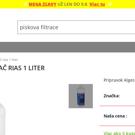
🛒
MEGA ZĽAVY
UŽ LEN DO 9.8.
Viac tu
🛒
rias 1 liter
 RIAS 1 LITER
Prípravok Alges
Značka:
Naša cena
:
Viac ako 5 kus