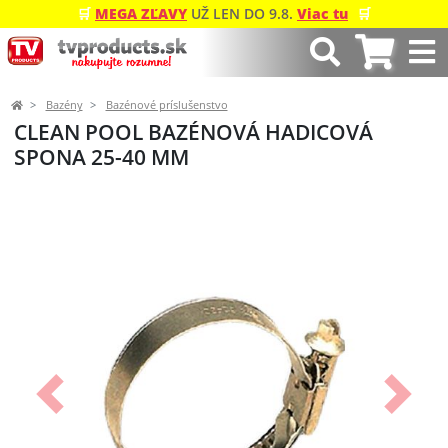
🛒
MEGA ZĽAVY
UŽ LEN DO 9.8.
Viac tu
🛒
Bazény
Bazénové príslušenstvo
CLEAN POOL BAZÉNOVÁ HADICOVÁ
SPONA 25-40 MM
Predchádzajúci
Ďalší