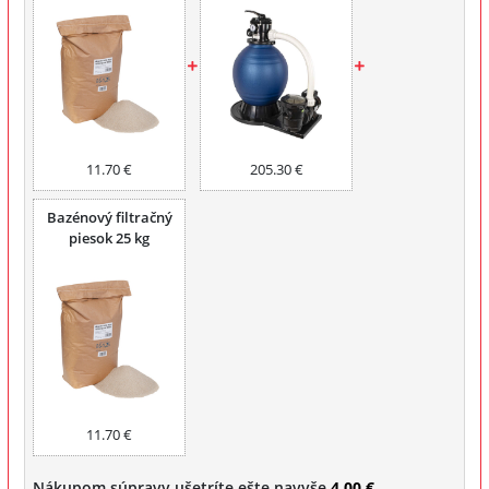
11.70 €
205.30 €
Bazénový filtračný
piesok 25 kg
11.70 €
Nákupom súpravy ušetríte ešte navyše
4.00 €