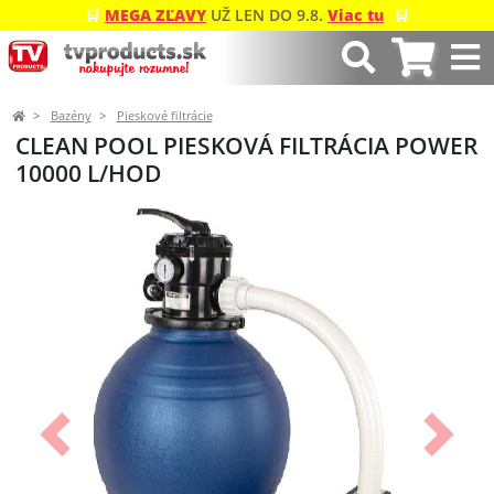
🛒
MEGA ZĽAVY
UŽ LEN DO 9.8.
Viac tu
🛒
Bazény
Pieskové filtrácie
CLEAN POOL PIESKOVÁ FILTRÁCIA POWER
10000 L/HOD
Predchádzajúci
Ďalší