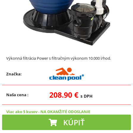
Výkonná filtrácia Power s filtračným výkonom 10.000 l/hod.
Značka:
208.90 €
Naša cena
:
s DPH
Viac ako 5 kusov
-
NA OKAMŽITÉ ODOSLANIE
KÚPIŤ