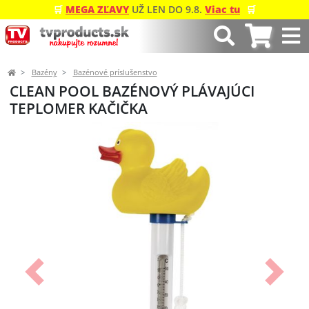
🛒
MEGA ZĽAVY
UŽ LEN DO 9.8.
Viac tu
🛒
Bazény
Bazénové príslušenstvo
CLEAN POOL BAZÉNOVÝ PLÁVAJÚCI
TEPLOMER KAČIČKA
Predchádzajúci
Ďalší