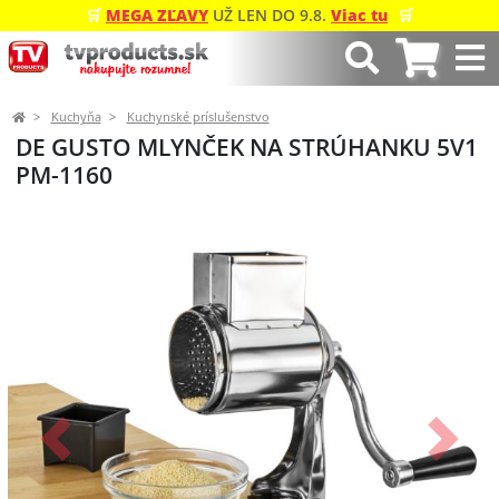
🛒
MEGA ZĽAVY
UŽ LEN DO 9.8.
Viac tu
🛒
Kuchyňa
Kuchynské príslušenstvo
DE GUSTO MLYNČEK NA STRÚHANKU 5V1
PM-1160
Predchádzajúci
Ďalší