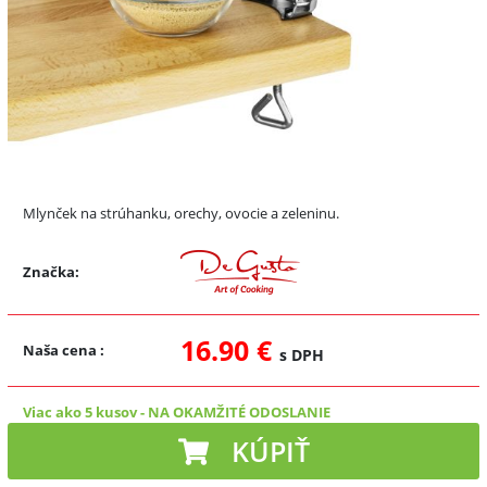
Mlynček na strúhanku, orechy, ovocie a zeleninu.
Značka:
16.90 €
Naša cena
:
s DPH
Viac ako 5 kusov
-
NA OKAMŽITÉ ODOSLANIE
KÚPIŤ