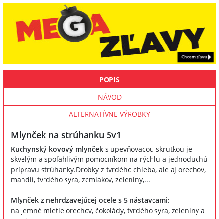
POPIS
NÁVOD
ALTERNATÍVNE VÝROBKY
Mlynček na strúhanku 5v1
Kuchynský kovový mlynček
s upevňovacou skrutkou je
skvelým a spoľahlivým pomocníkom na rýchlu a jednoduchú
prípravu strúhanky.Drobky z tvrdého chleba, ale aj orechov,
mandlí, tvrdého syra, zemiakov, zeleniny,...
Mlynček z nehrdzavejúcej ocele s 5 nástavcami:
na jemné mletie orechov, čokolády, tvrdého syra, zeleniny a