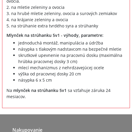
ovocia.
2. na mletie zeleniny a ovocia
3. na hrubé mletie zeleniny, ovocia a surových zemiakov
4. na krájanie zeleniny a ovocia
5. na strúhanie extra tvrdého syra a strúhanky
Mlynček na strúhanku 5v1 - výhody, parametre:
jednoduchá montáž, manipulácia a údržba
násypka s tlakovým nadstavcom na bezpečné mletie
skrutkové upevnenie na pracovnú dosku (maximálna
hrúbka pracovnej dosky 3 cm)
mlecí mechanizmus z nehrdzavejúcej ocele
výška od pracovnej dosky 20 cm
násypka 6 x 5 cm
Na
mlynček na strúhanku 5v1
sa vzťahuje záruka 24
mesiacov.
Nakupovanie