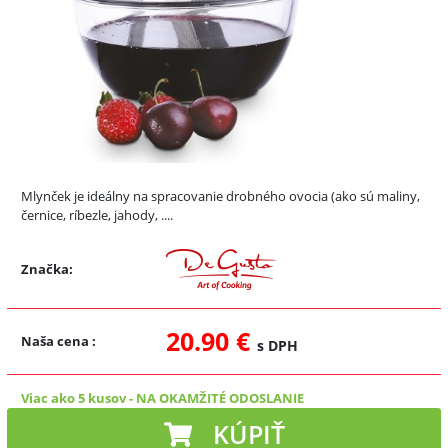
Mlynček je ideálny na spracovanie drobného ovocia (ako sú maliny,
černice, ríbezle, jahody, ....
Značka:
20.90 €
Naša cena
:
s DPH
Viac ako 5 kusov
-
NA OKAMŽITÉ ODOSLANIE
KÚPIŤ