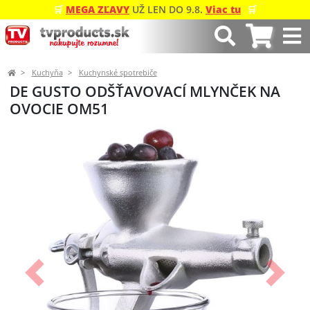
🛒
MEGA ZĽAVY
UŽ LEN DO 9.8.
Viac tu
🛒
Kuchyňa
Kuchynské spotrebiče
DE GUSTO ODŠŤAVOVACÍ MLYNČEK NA
OVOCIE OM51
Predchádzajúci
Ďalší