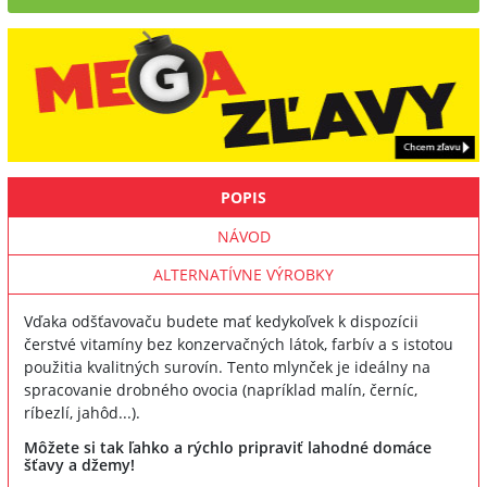
POPIS
NÁVOD
ALTERNATÍVNE VÝROBKY
Vďaka odšťavovaču budete mať kedykoľvek k dispozícii
čerstvé vitamíny bez konzervačných látok, farbív a s istotou
použitia kvalitných surovín. Tento mlynček je ideálny na
spracovanie drobného ovocia (napríklad malín, černíc,
ríbezlí, jahôd...).
Môžete si tak ľahko a rýchlo pripraviť lahodné domáce
šťavy a džemy!