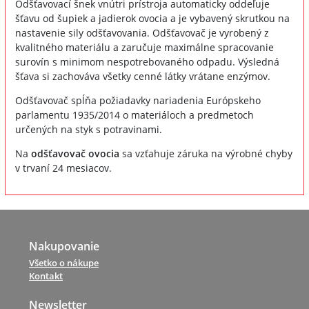
Odšťavovací šnek vnútri prístroja automaticky oddeľuje
šťavu od šupiek a jadierok ovocia a je vybavený skrutkou na
nastavenie sily odšťavovania. Odšťavovač je vyrobený z
kvalitného materiálu a zaručuje maximálne spracovanie
surovín s minimom nespotrebovaného odpadu. Výsledná
šťava si zachováva všetky cenné látky vrátane enzýmov.
Odšťavovač spĺňa požiadavky nariadenia Európskeho
parlamentu 1935/2014 o materiáloch a predmetoch
určených na styk s potravinami.
Na
odšťavovač ovocia
sa vzťahuje záruka na výrobné chyby
v trvaní 24 mesiacov.
Nakupovanie
Všetko o nákupe
Kontakt
Newsletter