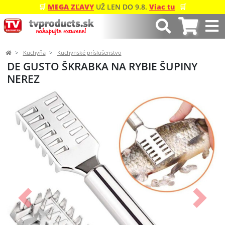
🛒
MEGA ZĽAVY
UŽ LEN DO 9.8.
Viac tu
🛒
Kuchyňa
Kuchynské príslušenstvo
DE GUSTO ŠKRABKA NA RYBIE ŠUPINY
NEREZ
Predchádzajúci
Ďalší