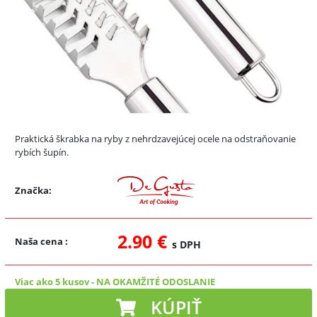
Praktická škrabka na ryby z nehrdzavejúcej ocele na odstraňovanie
rybích šupín.
Značka:
2.90 €
Naša cena
:
s DPH
Viac ako 5 kusov
-
NA OKAMŽITÉ ODOSLANIE
KÚPIŤ