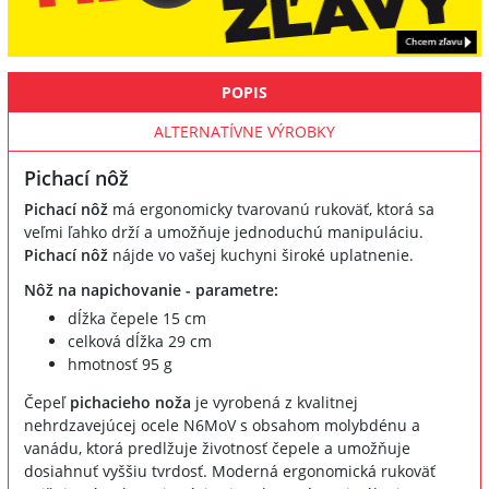
POPIS
ALTERNATÍVNE VÝROBKY
Pichací nôž
Pichací nôž
má ergonomicky tvarovanú rukoväť, ktorá sa
veľmi ľahko drží a umožňuje jednoduchú manipuláciu.
Pichací nôž
nájde vo vašej kuchyni široké uplatnenie.
Nôž na napichovanie - parametre:
dĺžka čepele 15 cm
celková dĺžka 29 cm
hmotnosť 95 g
Čepeľ
pichacieho noža
je vyrobená z kvalitnej
nehrdzavejúcej ocele N6MoV s obsahom molybdénu a
vanádu, ktorá predlžuje životnosť čepele a umožňuje
dosiahnuť vyššiu tvrdosť. Moderná ergonomická rukoväť