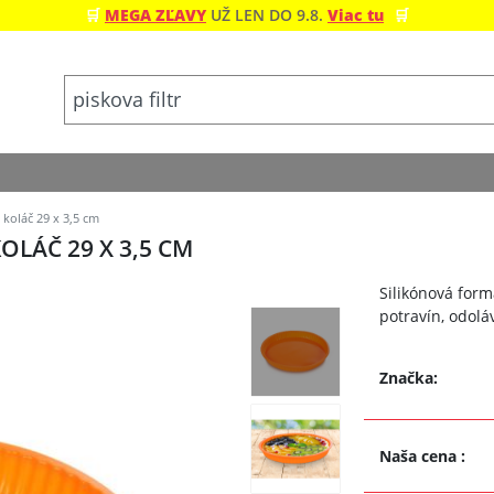
🛒
MEGA ZĽAVY
UŽ LEN DO 9.8.
Viac tu
🛒
koláč 29 x 3,5 cm
LÁČ 29 X 3,5 CM
Silikónová form
potravín, odol
Značka:
Naša cena
: