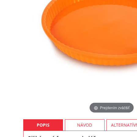
Prejdením zväčšiť
POPIS
NÁVOD
ALTERNATÍV