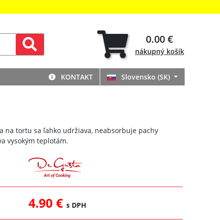
0.00 €
nákupný
košík
KONTAKT
Slovensko (SK)
a na tortu sa ľahko udržiava, neabsorbuje pachy
áva vysokým teplotám.
4.90 €
s DPH